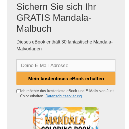
Sichern Sie sich Ihr
GRATIS Mandala-
Malbuch
Dieses eBook enthält 30 fantastische Mandala-
Malvorlagen
D
e
i
Mein kostenloses eBook erhalten
n
e
Ich möchte das kostenlose eBook und E-Mails von Just
Color erhalten.
Datenschutzerklärung
E
-
M
a
i