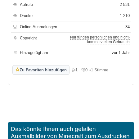
👁
Aufrufe
2 531
👁
Drucke
1 210
💻
Online-Ausmalungen
34
Nur für den persönlichen und nicht-
🔒
Copyright
kommerziellen Gebrauch
📅
Hinzugefügt am
vor 1 Jahr
☆
Zu Favoriten hinzufügen
👍
1
👎
0
•
1 Stimme
Gefällt mir
Gefällt mir nicht
Das könnte Ihnen auch gefallen
Ausmalbilder von Minecraft zum Ausdrucken