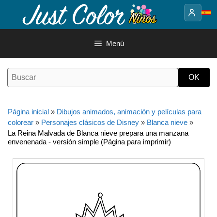
Saltar
al
contenido
Menú
Página inicial
»
Dibujos animados, animación y películas para
colorear
»
Personajes clásicos de Disney
»
Blanca nieve
»
La Reina Malvada de Blanca nieve prepara una manzana
envenenada - versión simple (Página para imprimir)