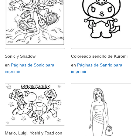
Sonic y Shadow
Coloreado sencillo de Kuromi
en
Páginas de Sonic para
en
Páginas de Sanrio para
imprimir
imprimir
Mario, Luigi, Yoshi y Toad con