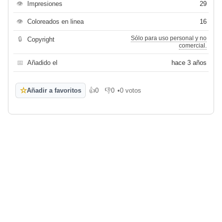
👁
Impresiones
29
👁
Coloreados en linea
16
Sólo para uso personal y no
🔒
Copyright
comercial.
📅
Añadido el
hace 3 años
☆
Añadir a favoritos
👍
0
👎
0
•
0 votos
Me gusta
No me gusta