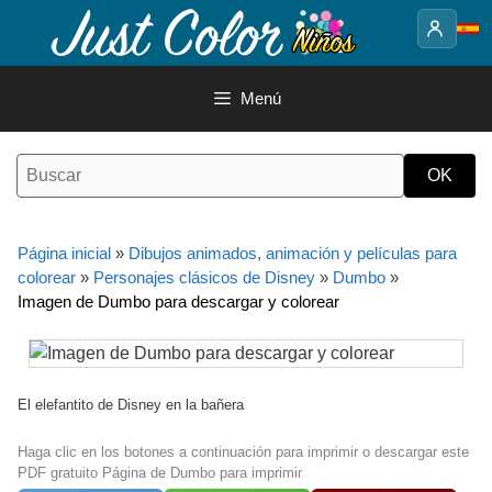
Saltar
al
contenido
Menú
Página inicial
»
Dibujos animados, animación y películas para
colorear
»
Personajes clásicos de Disney
»
Dumbo
»
Imagen de Dumbo para descargar y colorear
El elefantito de Disney en la bañera
Haga clic en los botones a continuación para imprimir o descargar este
PDF gratuito Página de Dumbo para imprimir