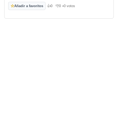
☆
Añadir a favoritos
👍
0
👎
0
•
0 votos
Me gusta
No me gusta