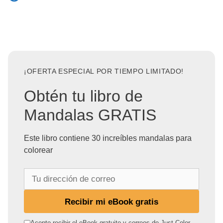
¡OFERTA ESPECIAL POR TIEMPO LIMITADO!
Obtén tu libro de
Mandalas GRATIS
Este libro contiene 30 increíbles mandalas para
colorear
T
u
d
Recibir mi eBook gratis
i
r
Acepto recibir el eBook gratuito y correos de Just Color.