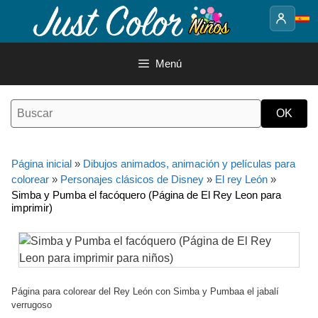
Saltar
al
contenido
Menú
Página inicial
»
Dibujos animados, animación y películas para
colorear
»
Personajes clásicos de Disney
»
El rey León
»
Simba y Pumba el facóquero (Página de El Rey Leon para
imprimir)
Página para colorear del Rey León con Simba y Pumbaa el jabalí
verrugoso