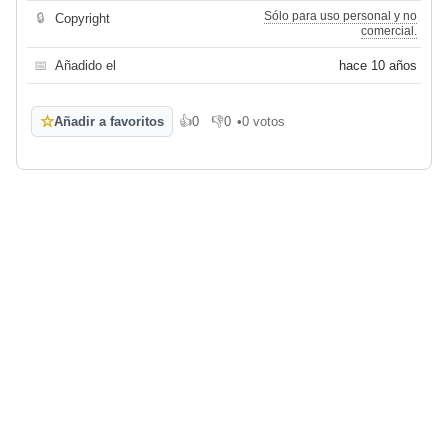
Sólo para uso personal y no
🔒
Copyright
comercial.
📅
Añadido el
hace 10 años
☆
Añadir a favoritos
👍
0
👎
0
•
0 votos
Me gusta
No me gusta