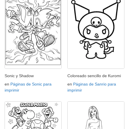
Sonic y Shadow
Coloreado sencillo de Kuromi
en
Páginas de Sonic para
en
Páginas de Sanrio para
imprimir
imprimir