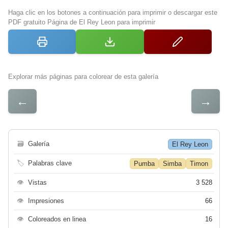
Haga clic en los botones a continuación para imprimir o descargar este
PDF gratuito Página de El Rey Leon para imprimir
Explorar más páginas para colorear de esta galería
←
→
🗃
Galería
El Rey Leon
🏷
Palabras clave
Pumba
Simba
Timon
👁
Vistas
3 528
👁
Impresiones
66
👁
Coloreados en linea
16