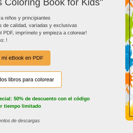
 Coloring Book for Kids"
a niños y principiantes
s de calidad, variadas y exclusivas
l PDF, imprímelo y empieza a colorear!
o: !
 mi eBook en PDF
los libros para colorear
ecial: 50% de descuento con el código
or tiempo limitado
ientos de descargas