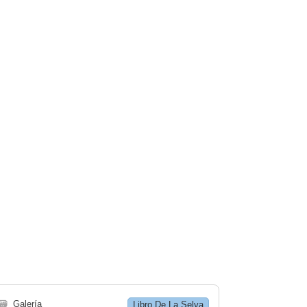
🗃
Galería
Libro De La Selva