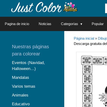
Saltar
al
contenido
Pagina de inicio
Noticias
Categorías
Popular
Página inicial
»
Dibuj
Descarga gratuita del
Nuestras páginas
para colorear
Eventos (Navidad,
Halloween…)
Mandalas
Varios temas
Animales
Educativo