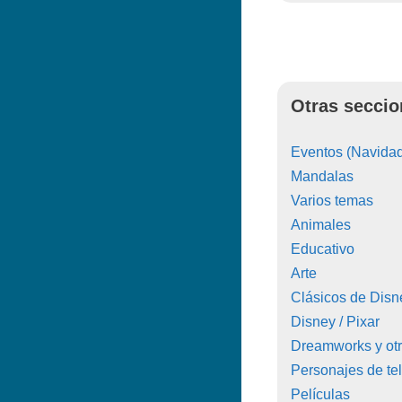
Otras seccio
Eventos (Navidad
Mandalas
Varios temas
Animales
Educativo
Arte
Clásicos de Disn
Disney / Pixar
Dreamworks y ot
Personajes de tel
Películas