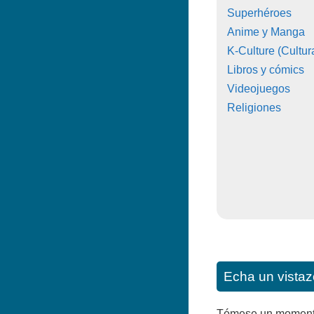
Superhéroes
Anime y Manga
K-Culture (Cultur
Libros y cómics
Videojuegos
Religiones
Echa un vistaz
Tómese un momento p