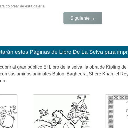
ra colorear de esta galería
→
Siguiente
starán estos
Páginas de Libro De La Selva para impr
ubrir al gran público El Libro de la selva, la obra de Kipling d
con sus amigos animales Baloo, Bagheera, Shere Khan, el Rey L
eo.