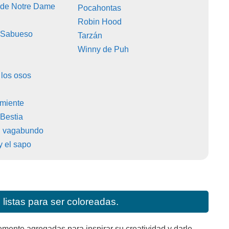
 de Notre Dame
Pocahontas
Robin Hood
l Sabueso
Tarzán
Winny de Puh
los osos
rmiente
 Bestia
l vagabundo
y el sapo
listas para ser coloreadas.
mente agregadas para inspirar su creatividad y darle