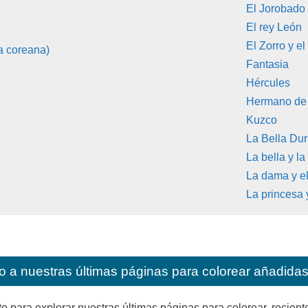
El Jorobado
El rey León
El Zorro y e
a coreana)
Fantasia
Hércules
Hermano de 
Kuzco
La Bella Du
La bella y la
La dama y e
La princesa 
o a nuestras últimas páginas para colorear añadidas 
ara explorar nuestras últimas páginas para colorear, reciente