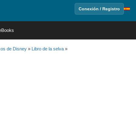
Conexión / Registro
eBooks
cos de Disney
»
Libro de la selva
»