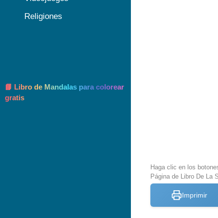
Religiones
📘 Libro de Mandalas para colorear
gratis
Haga clic en los botone
Página de Libro De La S
Imprimir