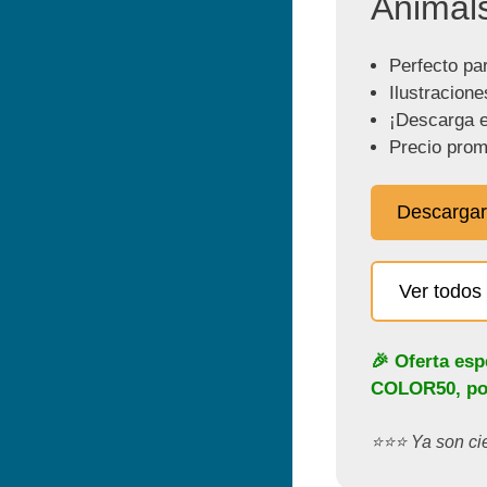
Animals
Perfecto par
Ilustracione
¡Descarga e
Precio prom
Descargar
Ver todos 
🎉 Oferta esp
COLOR50
, p
⭐️⭐️⭐️ Ya son c