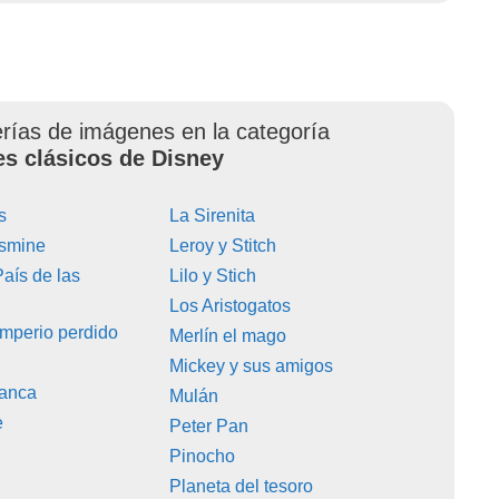
erías de imágenes en la categoría
es clásicos de Disney
s
La Sirenita
asmine
Leroy y Stitch
País de las
Lilo y Stich
Los Aristogatos
 Imperio perdido
Merlín el mago
Mickey y sus amigos
ianca
Mulán
e
Peter Pan
Pinocho
Planeta del tesoro