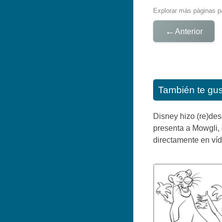
Explorar más páginas pa
←
Anterior
También te gu
Disney hizo (re)desc
presenta a Mowgli, 
directamente en víd