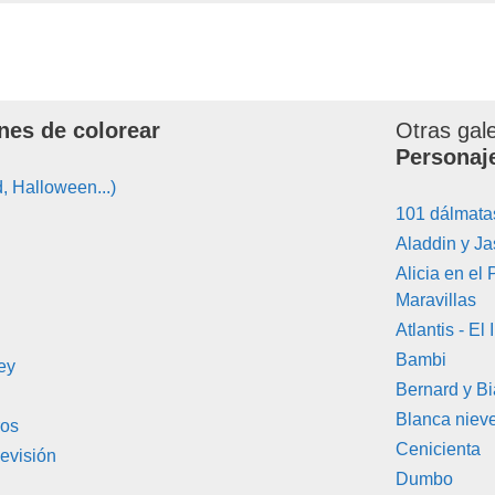
nes de colorear
Otras gal
Personaj
, Halloween...)
101 dálmata
Aladdin y J
Alicia en el 
Maravillas
Atlantis - El
Bambi
ey
Bernard y B
Blanca niev
ros
Cenicienta
evisión
Dumbo