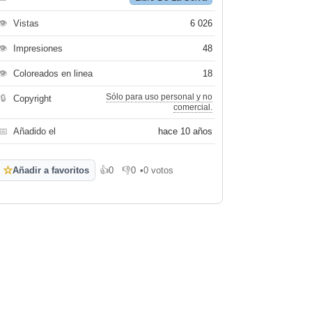
👁
Vistas
6 026
👁
Impresiones
48
👁
Coloreados en linea
18
Sólo para uso personal y no
🔒
Copyright
comercial.
📅
Añadido el
hace 10 años
☆
Añadir a favoritos
👍
0
👎
0
•
0 votos
Me gusta
No me gusta