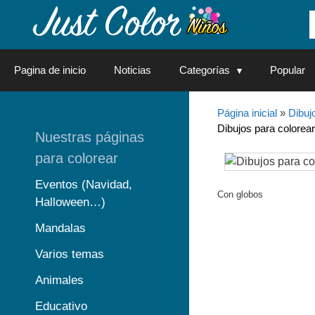
Saltar
al
contenido
Pagina de inicio
Noticias
Categorías
Popular
Página inicial
»
Dibuj
Dibujos para colorear
Nuestras páginas
para colorear
Eventos (Navidad,
Con globos
Halloween…)
Mandalas
Varios temas
Animales
Educativo