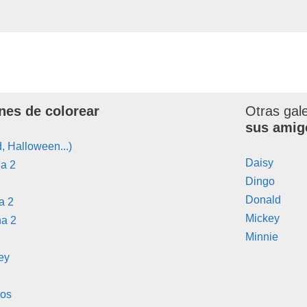
nes de colorear
Otras gal
sus amig
, Halloween...)
Daisy
a 2
Dingo
Donald
a 2
Mickey
na 2
Minnie
ey
ros