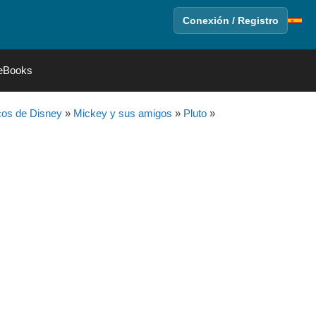
Conexión / Registro
eBooks
cos de Disney
»
Mickey y sus amigos
»
Pluto
»