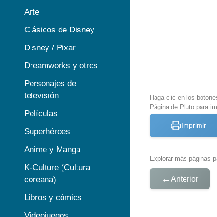
Arte
Clásicos de Disney
Disney / Pixar
Dreamworks y otros
Personajes de
televisión
Haga clic en los botone
Página de Pluto para im
Películas
Imprimir
Superhéroes
Anime y Manga
Explorar más páginas pa
K-Culture (Cultura
←
Anterior
coreana)
Libros y cómics
Videojuegos