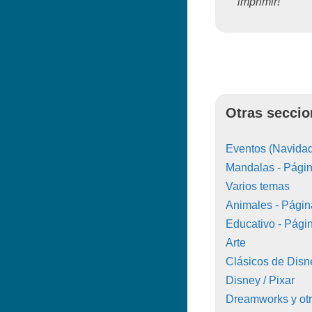
imprimir!"
Otras seccio
Eventos (Navidad
Mandalas - Págin
Varios temas
Animales - Págin
Educativo - Pági
Arte
Clásicos de Disn
Disney / Pixar
Dreamworks y ot