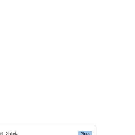
🗃
Galería
Pluto