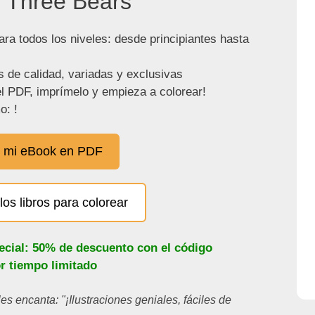
 Three Bears"
ra todos los niveles: desde principiantes hasta
s de calidad, variadas y exclusivas
l PDF, imprímelo y empieza a colorear!
o: !
 mi eBook en PDF
los libros para colorear
ecial: 50% de descuento con el código
or tiempo limitado
les encanta: "¡Ilustraciones geniales, fáciles de