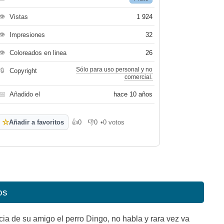
👁
Vistas
1 924
👁
Impresiones
32
👁
Coloreados en linea
26
Sólo para uso personal y no
🔒
Copyright
comercial.
📅
Añadido el
hace 10 años
☆
Añadir a favoritos
👍
0
👎
0
•
0 votos
Me gusta
No me gusta
os
ncia de su amigo el perro Dingo, no habla y rara vez va