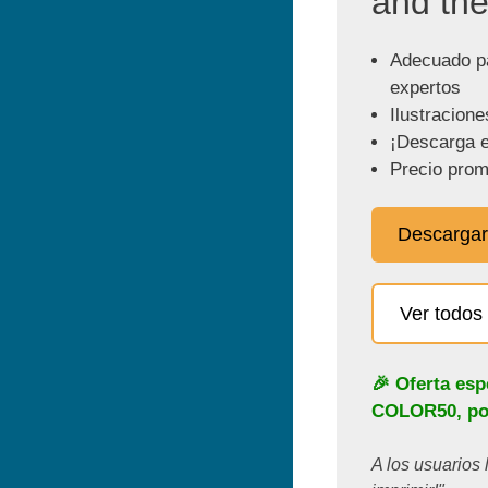
and the
Adecuado pa
expertos
Ilustracione
¡Descarga e
Precio prom
Descargar
Ver todos 
🎉 Oferta esp
COLOR50
, p
A los usuarios 