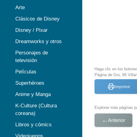
Arte
Clásicos de Disney
Disney / Pixar
Dreamworks y otros
Personajes de
televisión
Haga clic en los botone
Películas
Página de Gru, Mi Villan
Superhéroes
Imprimir
Anime y Manga
K-Culture (Cultura
Explorar más páginas pa
coreana)
←
Anterior
Libros y cómics
Videojuegos