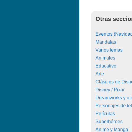
Otras seccio
Eventos (Navidad
Mandalas
Varios temas
Animales
Educativo
Arte
Clásicos de Disn
Disney / Pixar
Dreamworks y ot
Personajes de tel
Películas
Superhéroes
Anime y Manga