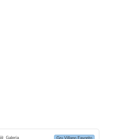
🗃
Galería
Gru Villano Favorito