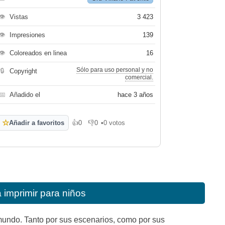
👁
Vistas
3 423
👁
Impresiones
139
👁
Coloreados en linea
16
Sólo para uso personal y no
🔒
Copyright
comercial.
📅
Añadido el
hace 3 años
☆
Añadir a favoritos
👍
0
👎
0
•
0 votos
Me gusta
No me gusta
 imprimir para niños
mundo. Tanto por sus escenarios, como por sus