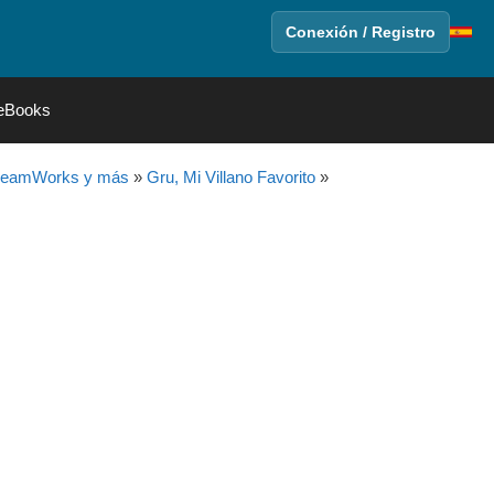
Conexión / Registro
eBooks
DreamWorks y más
»
Gru, Mi Villano Favorito
»