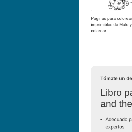
Páginas para colorea
imprimibles de Malo y
colorear
Tómate un des
Libro p
and the
Adecuado pa
expertos