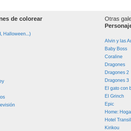
nes de colorear
Otras gal
Personaj
, Halloween...)
Alvin y las A
Baby Boss
Coraline
Dragones
Dragones 2
Dragones 3
ey
El gato con 
El Grinch
ros
Epic
evisión
Home: Hogar
Hotel Transi
Kirikou