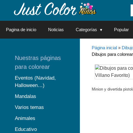
Saltar
al
contenido
Pagina de inicio
Noticias
Categorías
Popular
Página inicial
»
Dibuj
Dibujos para colorear
Nuestras páginas
para colorear
Eventos (Navidad,
Halloween…)
Minion y divertida pisto
Mandalas
Varios temas
Animales
Educativo