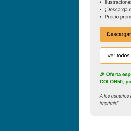
Ilustracione
¡Descarga e
Precio prom
Descargar
Ver todos 
🎉 Oferta esp
COLOR50
, p
A los usuarios 
imprimir!"