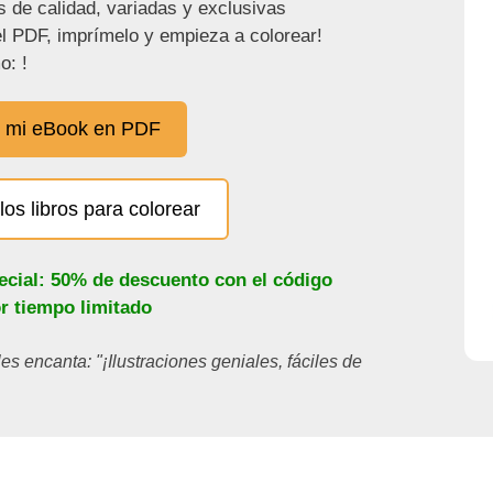
s de calidad, variadas y exclusivas
l PDF, imprímelo y empieza a colorear!
o: !
 mi eBook en PDF
los libros para colorear
ecial: 50% de descuento con el código
or tiempo limitado
les encanta: "¡Ilustraciones geniales, fáciles de