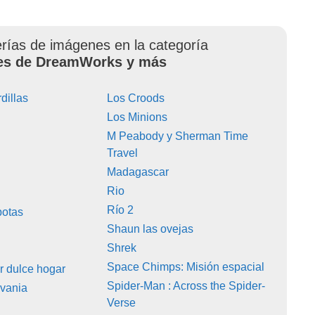
erías de imágenes en la categoría
es de DreamWorks y más
rdillas
Los Croods
Los Minions
M Peabody y Sherman Time
Travel
Madagascar
Rio
Río 2
botas
Shaun las ovejas
Shrek
Space Chimps: Misión espacial
 dulce hogar
Spider-Man : Across the Spider-
lvania
Verse