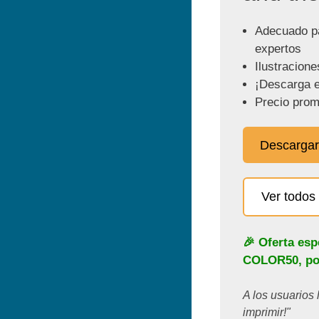
Adecuado pa
expertos
Ilustracione
¡Descarga e
Precio prom
Descargar
Ver todos 
🎉 Oferta esp
COLOR50
, p
A los usuarios 
imprimir!"