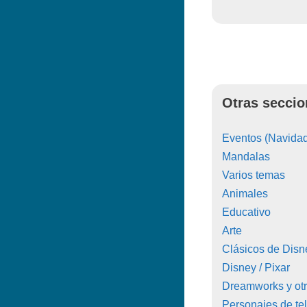
Otras seccio
Eventos (Navidad
Mandalas
Varios temas
Animales
Educativo
Arte
Clásicos de Disn
Disney / Pixar
Dreamworks y ot
Personajes de tel