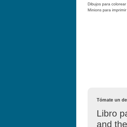
Dibujos para colorear
Minions para imprimir
Tómate un des
Libro p
and the