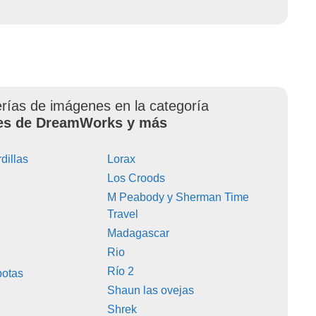
erías de imágenes en la categoría
es de DreamWorks y más
rdillas
Lorax
Los Croods
M Peabody y Sherman Time
Travel
Madagascar
Rio
Río 2
botas
Shaun las ovejas
Shrek