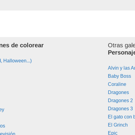
nes de colorear
Otras gal
Personaj
, Halloween...)
Alvin y las A
Baby Boss
Coraline
Dragones
Dragones 2
Dragones 3
ey
El gato con 
El Grinch
ros
Epic
evisión