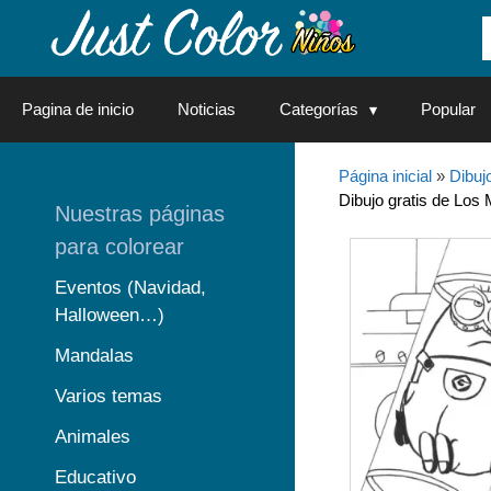
Saltar
al
contenido
Pagina de inicio
Noticias
Categorías
Popular
Página inicial
»
Dibuj
Dibujo gratis de Los 
Nuestras páginas
para colorear
Eventos (Navidad,
Halloween…)
Mandalas
Varios temas
Animales
Educativo