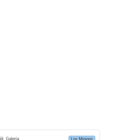
🗃
Galería
Los Minions