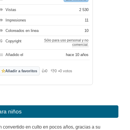
👁
Vistas
2 530
👁
Impresiones
11
👁
Coloreados en linea
10
Sólo para uso personal y no
🔒
Copyright
comercial.
📅
Añadido el
hace 10 años
☆
Añadir a favoritos
👍
0
👎
0
•
0 votos
Me gusta
No me gusta
ara niños
 convertido en culto en pocos años, gracias a su