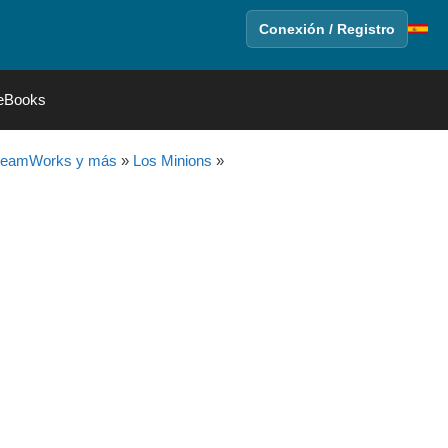
Conexión / Registro
eBooks
DreamWorks y más
»
Los Minions
»