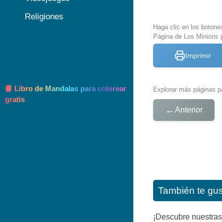
Religiones
Haga clic en los botone
Página de Los Minions p
Imprimir
📘 Libro de Mandalas para colorear
Explorar más páginas pa
gratis
←
Anterior
También te gu
¡Descubre nuestras 