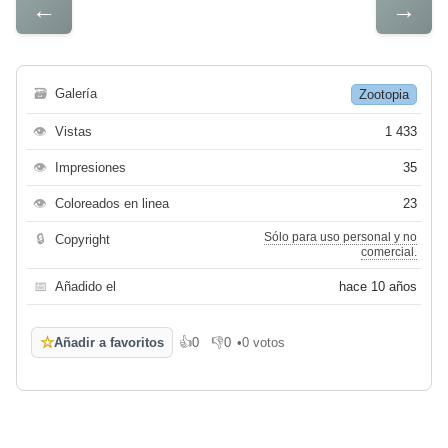
←
→
🗃
Galería
Zootopia
👁
Vistas
1 433
👁
Impresiones
35
👁
Coloreados en linea
23
Sólo para uso personal y no
🔒
Copyright
comercial.
📅
Añadido el
hace 10 años
☆
Añadir a favoritos
👍
0
👎
0
•
0 votos
Me gusta
No me gusta