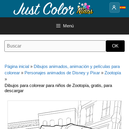
Saltar
al
contenido
Menú
Página inicial
»
Dibujos animados, animación y películas para
colorear
»
Personajes animados de Disney y Pixar
»
Zootopía
»
Dibujos para colorear para niños de Zootopía, gratis, para
descargar