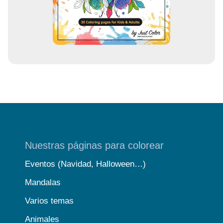
e
o
Nuestras páginas para colorear
Eventos (Navidad, Halloween…)
Mandalas
Varios temas
Animales