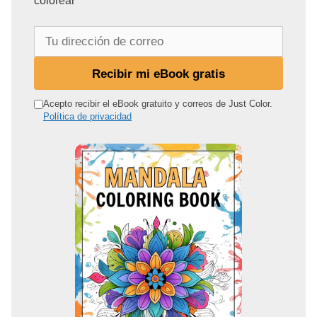
colorear
T
u
d
Recibir mi eBook gratis
i
r
Acepto recibir el eBook gratuito y correos de Just Color.
Política de privacidad
e
c
c
i
ó
n
d
e
c
o
r
r