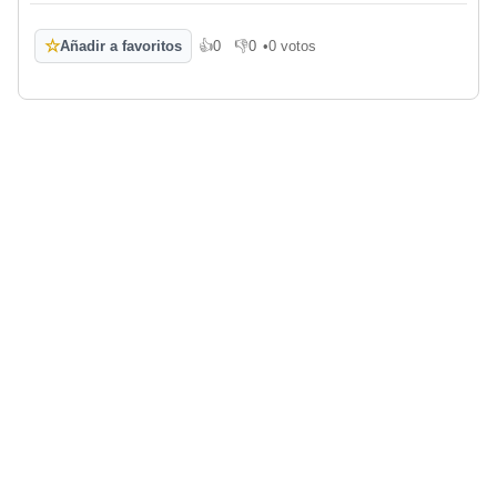
☆
Añadir a favoritos
👍
0
👎
0
•
0 votos
Me gusta
No me gusta