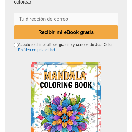
colorear
T
u
d
Recibir mi eBook gratis
i
r
Acepto recibir el eBook gratuito y correos de Just Color.
Política de privacidad
e
c
c
i
ó
n
d
e
c
o
r
r