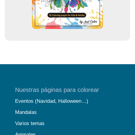
e
o
Nuestras páginas para colorear
Eventos (Navidad, Halloween…)
Mandalas
Varios temas
Animales