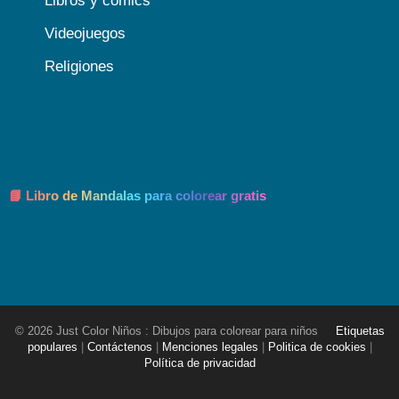
Libros y cómics
Videojuegos
Religiones
📘 Libro de Mandalas para colorear gratis
© 2026 Just Color Niños : Dibujos para colorear para niños
Etiquetas
populares
|
Contáctenos
|
Menciones legales
|
Politica de cookies
|
Política de privacidad