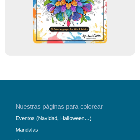
r
r
e
o
Nuestras páginas para colorear
Eventos (Navidad, Halloween…)
Mandalas