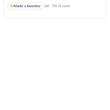
☆
Añadir a favoritos
👍
0
👎
0
•
0 votos
Me gusta
No me gusta