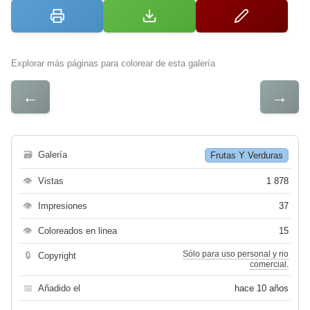
Explorar más páginas para colorear de esta galería
←
→
🗃
Galería
Frutas Y Verduras
👁
Vistas
1 878
👁
Impresiones
37
👁
Coloreados en linea
15
Sólo para uso personal y no
🔒
Copyright
comercial.
📅
Añadido el
hace 10 años