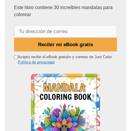
Este libro contiene 30 increíbles mandalas para
colorear
T
u
d
Recibir mi eBook gratis
i
r
Acepto recibir el eBook gratuito y correos de Just Color.
Política de privacidad
e
c
c
i
ó
n
d
e
c
o