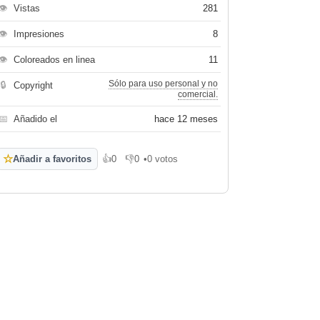
👁
Vistas
281
👁
Impresiones
8
👁
Coloreados en linea
11
Sólo para uso personal y no
🔒
Copyright
comercial.
📅
Añadido el
hace 12 meses
☆
Añadir a favoritos
👍
0
👎
0
•
0 votos
Me gusta
No me gusta