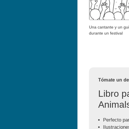
Una cantante y un guit
durante un festival
Tómate un des
Libro p
Animals
Perfecto par
Ilustracione