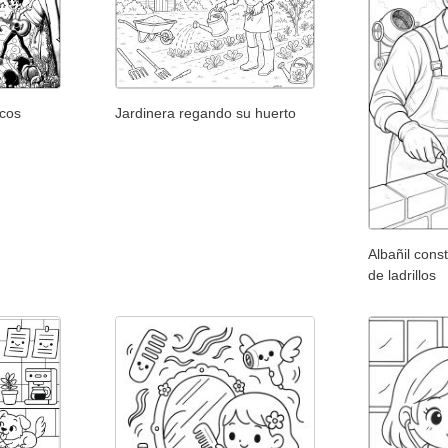
icos
Jardinera regando su huerto
Albañil con
de ladrillos