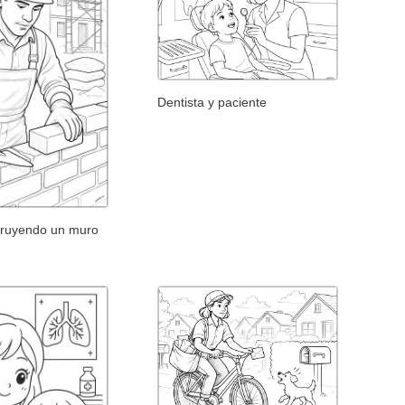
Dentista y paciente
struyendo un muro