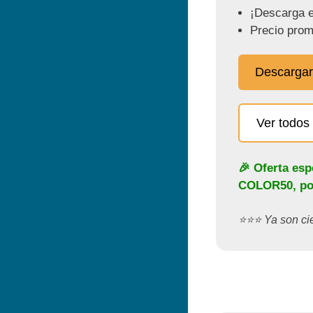
¡Descarga e
Precio prom
Descargar
Ver todos 
🎉 Oferta esp
COLOR50
, p
⭐️⭐️⭐️ Ya son c