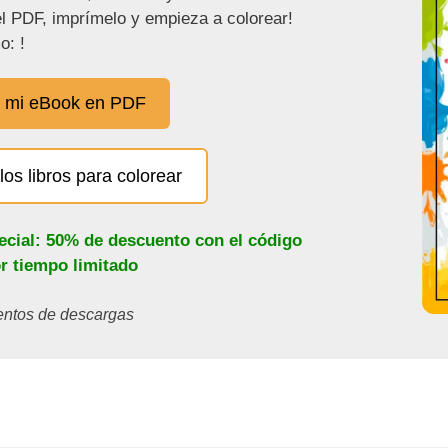
l PDF, imprímelo y empieza a colorear!
o: !
 mi eBook en PDF
los libros para colorear
ecial: 50% de descuento con el código
or tiempo limitado
ientos de descargas