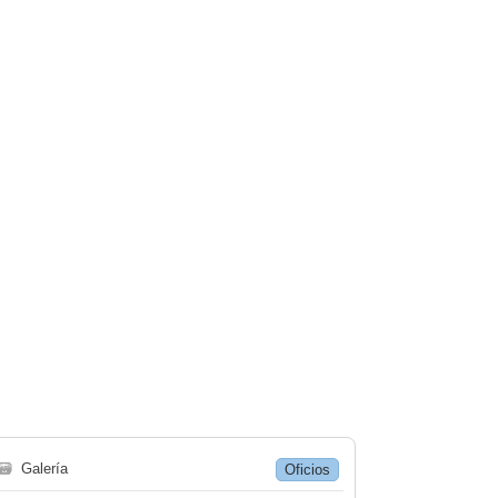
🗃
Galería
Oficios