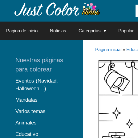
Saltar
al
contenido
Pagina de inicio
Noticias
Categorías
Popular
Página inicial
»
Educa
Nuestras páginas
para colorear
Eventos (Navidad,
Halloween…)
Mandalas
Varios temas
Animales
Educativo