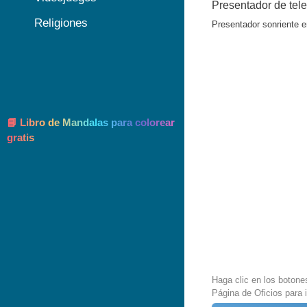
Presentador de tele
Religiones
Presentador sonriente e
📘 Libro de Mandalas para colorear
gratis
Haga clic en los botone
Página de Oficios para 