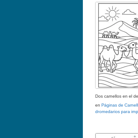
Dos camellos en el de
en
Páginas de Camell
dromedarios para imp