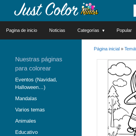
Saltar
al
contenido
Pagina de inicio
Noticias
Categorías
Popular
Página inicial
»
Temát
Nuestras páginas
para colorear
Eventos (Navidad,
Halloween…)
Mandalas
Varios temas
Animales
Educativo