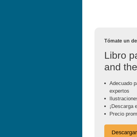
Tómate un des
Libro p
and the
Adecuado pa
expertos
Ilustracione
¡Descarga e
Precio prom
Descargar