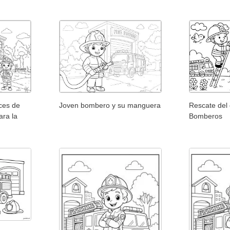
ces de
Joven bombero y su manguera
Rescate del 
ara la
Bomberos