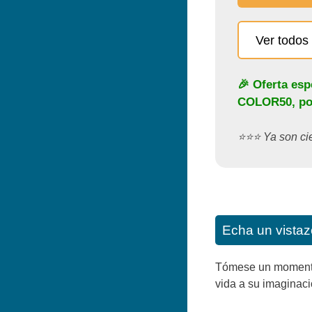
Ver todos 
🎉 Oferta esp
COLOR50
, p
⭐️⭐️⭐️ Ya son c
Echa un vistaz
Tómese un momento p
vida a su imaginaci