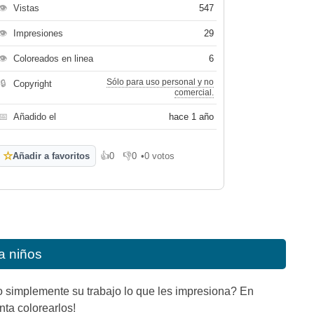
👁
Vistas
547
👁
Impresiones
29
👁
Coloreados en linea
6
Sólo para uso personal y no
🔒
Copyright
comercial.
📅
Añadido el
hace 1 año
☆
Añadir a favoritos
👍
0
👎
0
•
0 votos
Me gusta
No me gusta
a niños
o simplemente su trabajo lo que les impresiona? En
ta colorearlos!