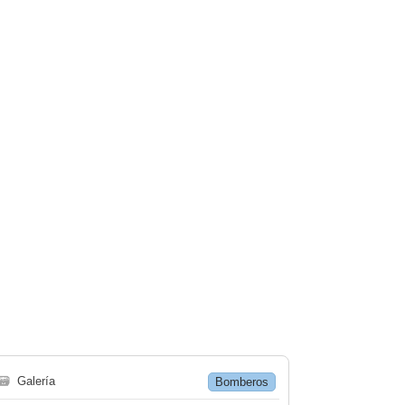
🗃
Galería
Bomberos