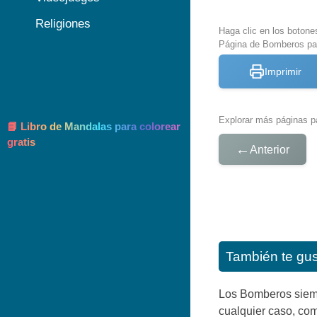
Religiones
Haga clic en los botone
Página de Bomberos par
Imprimir
Explorar más páginas pa
📘 Libro de Mandalas para colorear
gratis
←
Anterior
También te gu
Los Bomberos siemp
cualquier caso, com