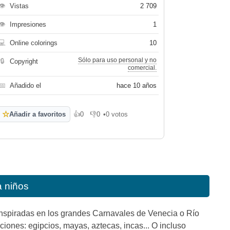
👁
Vistas
2 709
👁
Impresiones
1
💻
Online colorings
10
Sólo para uso personal y no
🔒
Copyright
comercial.
📅
Añadido el
hace 10 años
☆
Añadir a favoritos
👍
0
👎
0
•
0 votos
Me gusta
No me gusta
a niños
inspiradas en los grandes Carnavales de Venecia o Río
iones: egipcios, mayas, aztecas, incas... O incluso