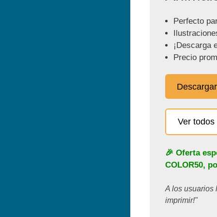
Perfecto par
Ilustracione
¡Descarga e
Precio prom
Descargar
Ver todos 
🎉 Oferta esp
COLOR50
, p
A los usuarios 
imprimir!"