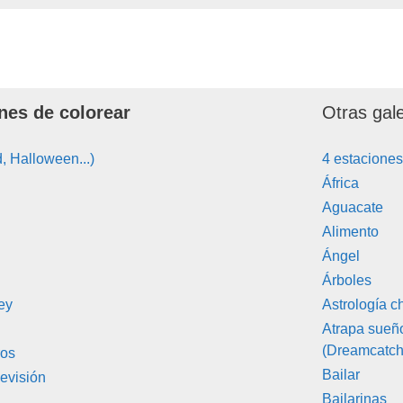
nes de colorear
Otras gal
, Halloween...)
4 estacione
África
Aguacate
Alimento
Ángel
Árboles
ey
Astrología c
Atrapa sueñ
(Dreamcatch
ros
Bailar
evisión
Bailarinas