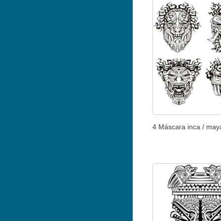
4 Máscara inca / may