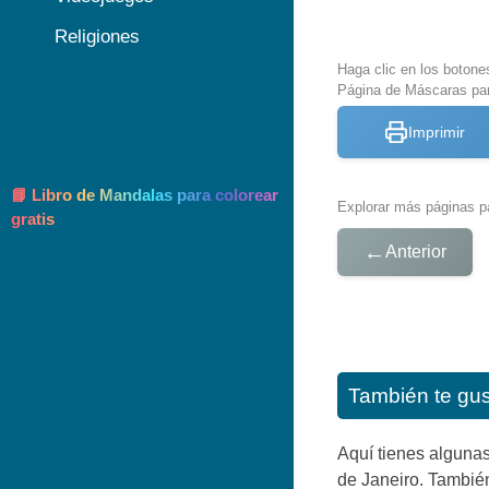
Religiones
Haga clic en los botone
Página de Máscaras par
Imprimir
📘 Libro de Mandalas para colorear
Explorar más páginas pa
gratis
←
Anterior
También te gu
Aquí tienes alguna
de Janeiro. También