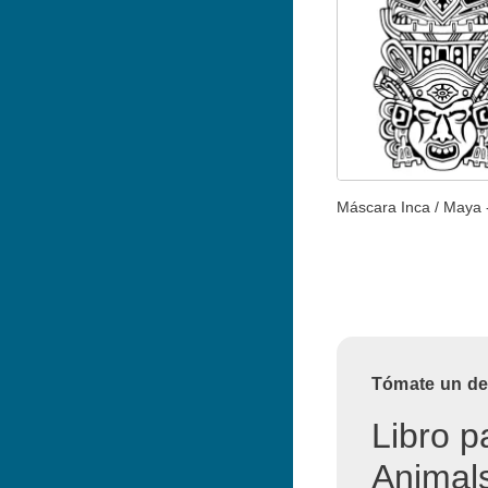
Máscara Inca / Maya 
Tómate un des
Libro p
Animals