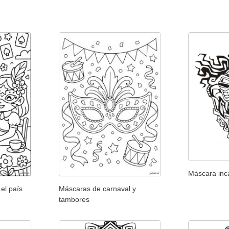
Máscara inc
el país
Máscaras de carnaval y
tambores