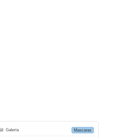
🗃
Galería
Mascaras