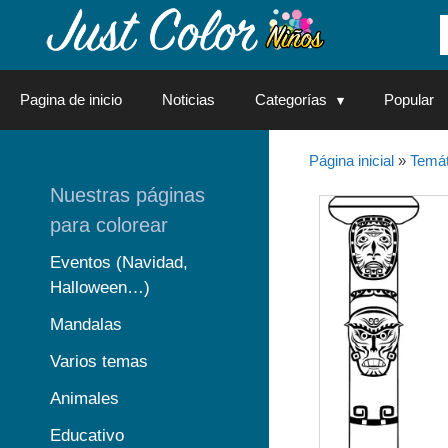
Saltar
al
contenido
Pagina de inicio
Noticias
Categorías
Popular
Página inicial
»
Temát
Nuestras páginas
para colorear
Eventos (Navidad,
Halloween…)
Mandalas
Varios temas
Animales
Educativo