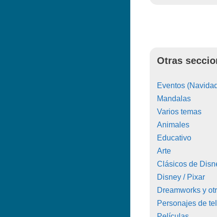
Otras seccio
Eventos (Navidad
Mandalas
Varios temas
Animales
Educativo
Arte
Clásicos de Disn
Disney / Pixar
Dreamworks y ot
Personajes de tel
Películas