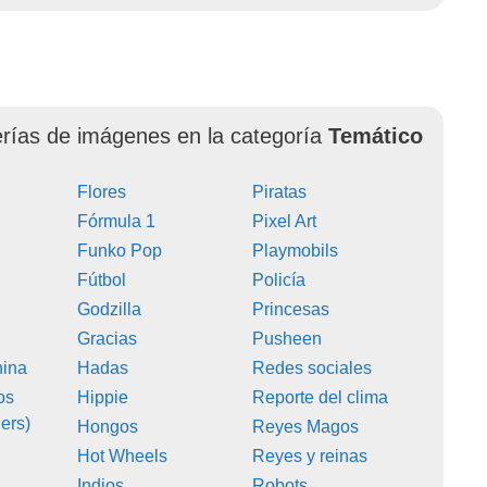
erías de imágenes en la categoría
Temático
s
Flores
Piratas
Fórmula 1
Pixel Art
Funko Pop
Playmobils
Fútbol
Policía
Godzilla
Princesas
Gracias
Pusheen
hina
Hadas
Redes sociales
os
Hippie
Reporte del clima
ers)
Hongos
Reyes Magos
Hot Wheels
Reyes y reinas
Indios
Robots