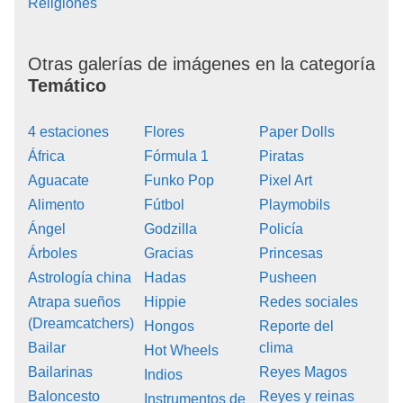
Religiones
Otras galerías de imágenes en la categoría
Temático
4 estaciones
Flores
Paper Dolls
África
Fórmula 1
Piratas
Aguacate
Funko Pop
Pixel Art
Alimento
Fútbol
Playmobils
Ángel
Godzilla
Policía
Árboles
Gracias
Princesas
Astrología china
Hadas
Pusheen
Atrapa sueños
Hippie
Redes sociales
(Dreamcatchers)
Hongos
Reporte del
Bailar
clima
Hot Wheels
Bailarinas
Reyes Magos
Indios
Baloncesto
Reyes y reinas
Instrumentos de