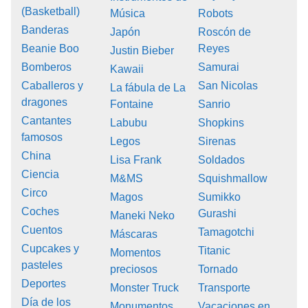
(Basketball)
Música
Robots
Banderas
Japón
Roscón de
Beanie Boo
Reyes
Justin Bieber
Bomberos
Samurai
Kawaii
Caballeros y
San Nicolas
La fábula de La
dragones
Fontaine
Sanrio
Cantantes
Labubu
Shopkins
famosos
Legos
Sirenas
China
Lisa Frank
Soldados
Ciencia
M&MS
Squishmallow
Circo
Magos
Sumikko
Coches
Gurashi
Maneki Neko
Cuentos
Tamagotchi
Máscaras
Cupcakes y
Titanic
Momentos
pasteles
preciosos
Tornado
Deportes
Monster Truck
Transporte
Día de los
Monumentos
Vacaciones en