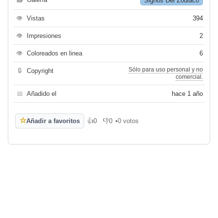
Signos Del Zodiaco
👁
Vistas
394
👁
Impresiones
2
👁
Coloreados en linea
6
Sólo para uso personal y no
🔒
Copyright
comercial.
📅
Añadido el
hace 1 año
☆
Añadir a favoritos
👍
0
👎
0
•
0 votos
Me gusta
No me gusta