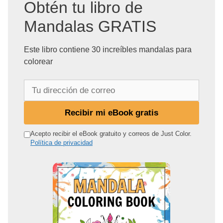
Obtén tu libro de
Mandalas GRATIS
Este libro contiene 30 increíbles mandalas para
colorear
T
u
d
Recibir mi eBook gratis
i
r
Acepto recibir el eBook gratuito y correos de Just Color.
Política de privacidad
e
c
c
i
ó
n
d