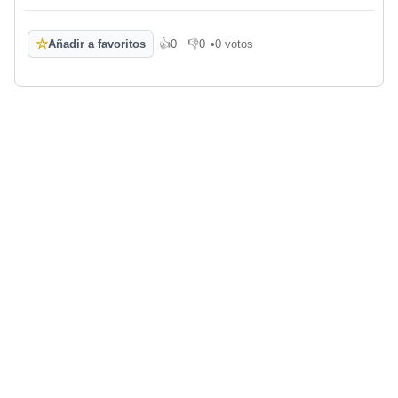
☆
Añadir a favoritos
👍
0
👎
0
•
0 votos
Me gusta
No me gusta