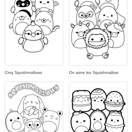
Cinq Squishmallows
On aime les Squishmallow