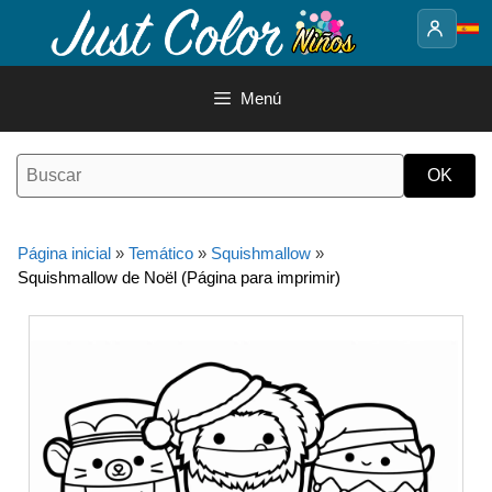
Saltar
al
contenido
Menú
Página inicial
»
Temático
»
Squishmallow
»
Squishmallow de Noël (Página para imprimir)