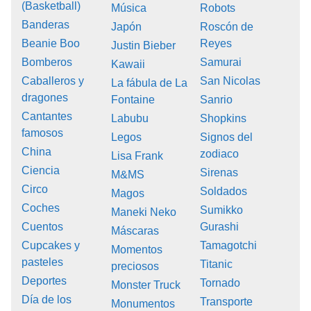
(Basketball)
Música
Robots
Banderas
Japón
Roscón de
Beanie Boo
Reyes
Justin Bieber
Bomberos
Samurai
Kawaii
Caballeros y
San Nicolas
La fábula de La
dragones
Fontaine
Sanrio
Cantantes
Labubu
Shopkins
famosos
Legos
Signos del
China
zodiaco
Lisa Frank
Ciencia
Sirenas
M&MS
Circo
Soldados
Magos
Coches
Sumikko
Maneki Neko
Cuentos
Gurashi
Máscaras
Cupcakes y
Tamagotchi
Momentos
pasteles
Titanic
preciosos
Deportes
Tornado
Monster Truck
Día de los
Transporte
Monumentos