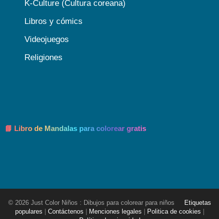
K-Culture (Cultura coreana)
Libros y cómics
Videojuegos
Religiones
📘 Libro de Mandalas para colorear gratis
© 2026 Just Color Niños : Dibujos para colorear para niños
Etiquetas
populares
|
Contáctenos
|
Menciones legales
|
Politica de cookies
|