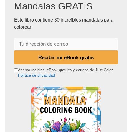
Mandalas GRATIS
Este libro contiene 30 increíbles mandalas para
colorear
T
u
d
Recibir mi eBook gratis
i
r
Acepto recibir el eBook gratuito y correos de Just Color.
Política de privacidad
e
c
c
i
ó
n
d
e