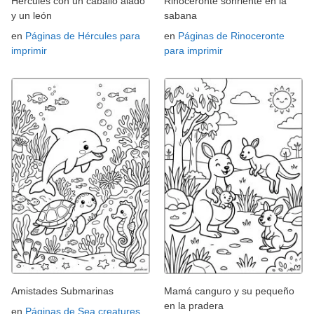
Hércules con un caballo alado
Rinoceronte sonriente en la
y un león
sabana
en
Páginas de Hércules para
en
Páginas de Rinoceronte
imprimir
para imprimir
Amistades Submarinas
Mamá canguro y su pequeño
en la pradera
en
Páginas de Sea creatures