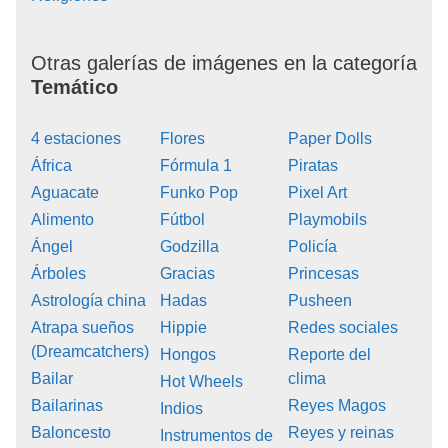
Otras galerías de imágenes en la categoría
Temático
4 estaciones
Flores
Paper Dolls
África
Fórmula 1
Piratas
Aguacate
Funko Pop
Pixel Art
Alimento
Fútbol
Playmobils
Ángel
Godzilla
Policía
Árboles
Gracias
Princesas
Astrología china
Hadas
Pusheen
Atrapa sueños
Hippie
Redes sociales
(Dreamcatchers)
Hongos
Reporte del
Bailar
clima
Hot Wheels
Bailarinas
Reyes Magos
Indios
Baloncesto
Reyes y reinas
Instrumentos de