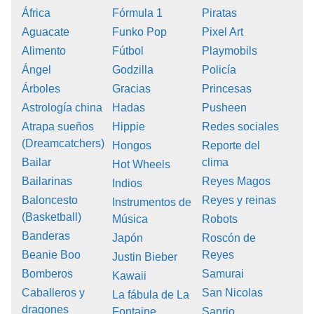
África
Fórmula 1
Piratas
Aguacate
Funko Pop
Pixel Art
Alimento
Fútbol
Playmobils
Ángel
Godzilla
Policía
Árboles
Gracias
Princesas
Astrología china
Hadas
Pusheen
Atrapa sueños
Hippie
Redes sociales
(Dreamcatchers)
Hongos
Reporte del
Bailar
clima
Hot Wheels
Bailarinas
Reyes Magos
Indios
Baloncesto
Reyes y reinas
Instrumentos de
(Basketball)
Música
Robots
Banderas
Japón
Roscón de
Beanie Boo
Reyes
Justin Bieber
Bomberos
Samurai
Kawaii
Caballeros y
San Nicolas
La fábula de La
dragones
Fontaine
Sanrio