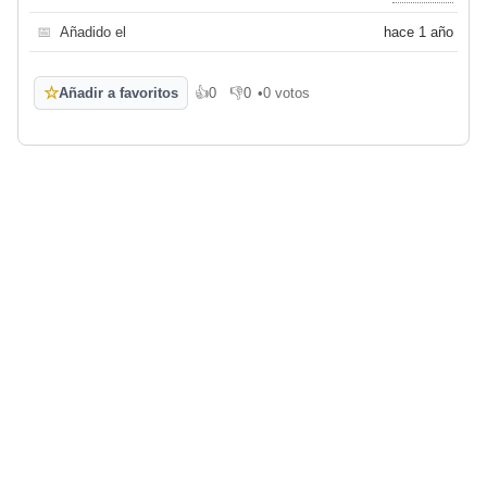
📅
Añadido el
hace 1 año
☆
Añadir a favoritos
👍
0
👎
0
•
0 votos
Me gusta
No me gusta