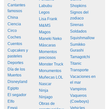
Cantantes
Labubu
Shopkins
famosos
Legos
Signos del
China
zodiaco
Lisa Frank
Ciencia
Sirenas
M&MS
Circo
Soldados
Magos
Coches
Squishmallow
Maneki Neko
Cuentos
Sumikko
Máscaras
Cupcakes y
Gurashi
Momentos
pasteles
Tamagotchi
preciosos
Deportes
Titanic
Monster Truck
Día de los
Transporte
Monumentos
Muertos
Vacaciones en
Muñecas LOL
Disneyland
el mar
Nascar
Egipto
Vampiros
Ninja
El segador
Vaqueros
Ninjago
Elfo
(Cowboys)
Obras de
Emoji
Vehicles