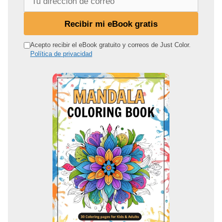
u
d
Recibir mi eBook gratis
i
r
Acepto recibir el eBook gratuito y correos de Just Color.
Política de privacidad
e
c
c
i
ó
n
d
e
c
o
r
r
e
o