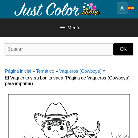
Saltar
al
contenido
Menú
Página inicial
»
Temático
»
Vaqueros (Cowboys)
»
El Vaquerito y su bonita vaca (Página de Vaqueros (Cowboys)
para imprimir)