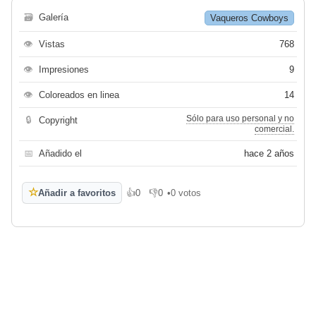
🗃
Galería
Vaqueros Cowboys
👁
Vistas
768
👁
Impresiones
9
👁
Coloreados en linea
14
Sólo para uso personal y no
🔒
Copyright
comercial.
📅
Añadido el
hace 2 años
☆
Añadir a favoritos
👍
0
👎
0
•
0 votos
Me gusta
No me gusta