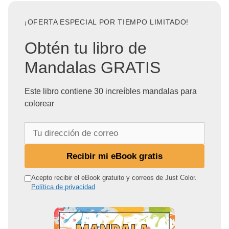
¡OFERTA ESPECIAL POR TIEMPO LIMITADO!
Obtén tu libro de
Mandalas GRATIS
Este libro contiene 30 increíbles mandalas para
colorear
T
u
d
Recibir mi eBook gratis
i
r
Acepto recibir el eBook gratuito y correos de Just Color.
Política de privacidad
e
c
c
i