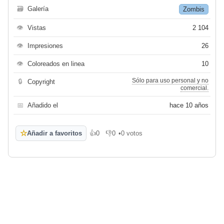
🗃
Galería
Zombis
👁
Vistas
2 104
👁
Impresiones
26
👁
Coloreados en linea
10
Sólo para uso personal y no
🔒
Copyright
comercial.
📅
Añadido el
hace 10 años
☆
Añadir a favoritos
👍
0
👎
0
•
0 votos
Me gusta
No me gusta