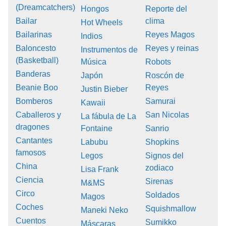
(Dreamcatchers)
Hongos
Reporte del
Bailar
clima
Hot Wheels
Bailarinas
Reyes Magos
Indios
Baloncesto
Reyes y reinas
Instrumentos de
(Basketball)
Música
Robots
Banderas
Japón
Roscón de
Beanie Boo
Reyes
Justin Bieber
Bomberos
Samurai
Kawaii
Caballeros y
San Nicolas
La fábula de La
dragones
Fontaine
Sanrio
Cantantes
Labubu
Shopkins
famosos
Legos
Signos del
China
zodiaco
Lisa Frank
Ciencia
Sirenas
M&MS
Circo
Soldados
Magos
Coches
Squishmallow
Maneki Neko
Cuentos
Sumikko
Máscaras