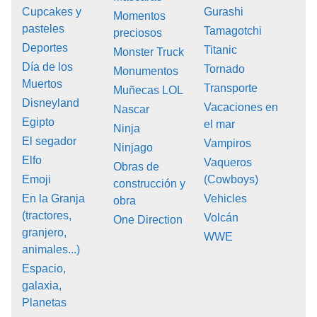
Cupcakes y
Gurashi
Momentos
pasteles
Tamagotchi
preciosos
Deportes
Titanic
Monster Truck
Día de los
Tornado
Monumentos
Muertos
Transporte
Muñecas LOL
Disneyland
Vacaciones en
Nascar
Egipto
el mar
Ninja
El segador
Vampiros
Ninjago
Elfo
Vaqueros
Obras de
Emoji
(Cowboys)
construcción y
En la Granja
Vehicles
obra
(tractores,
Volcán
One Direction
granjero,
WWE
animales...)
Espacio,
galaxia,
Planetas