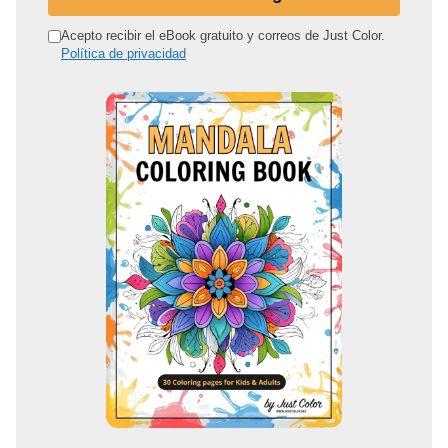
i
r
Acepto recibir el eBook gratuito y correos de Just Color.
Política de privacidad
e
c
c
i
ó
n
d
e
c
o
r
r
e
o