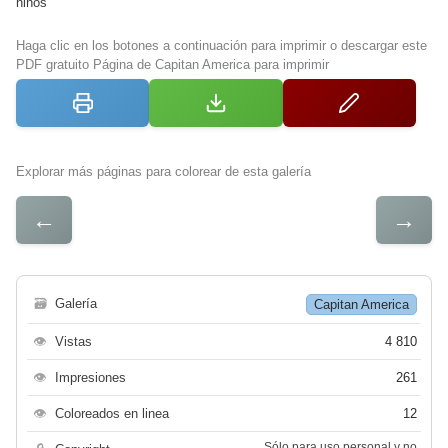
niños
Haga clic en los botones a continuación para imprimir o descargar este
PDF gratuito Página de Capitan America para imprimir
Explorar más páginas para colorear de esta galería
←
→
🗃
Galería
Capitan America
👁
Vistas
4 810
👁
Impresiones
261
👁
Coloreados en linea
12
Sólo para uso personal y no