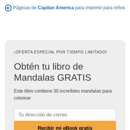
Páginas de
Capitan America
para imprimir para niños
¡OFERTA ESPECIAL POR TIEMPO LIMITADO!
Obtén tu libro de
Mandalas GRATIS
Este libro contiene 30 increíbles mandalas para
colorear
T
u
d
Recibir mi eBook gratis