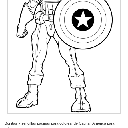
Bonitas y sencillas páginas para colorear de Capitán América para