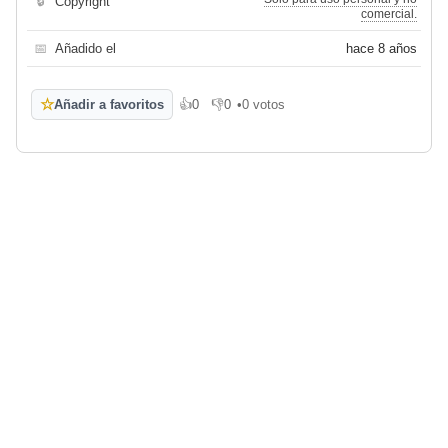
🔒
Copyright
comercial.
📅
Añadido el
hace 8 años
☆
Añadir a favoritos
👍
0
👎
0
•
0 votos
Me gusta
No me gusta