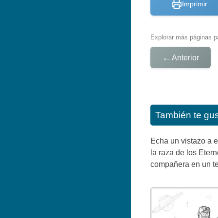
Imprimir
Explorar más páginas pa
←
Anterior
También te gu
Echa un vistazo a e
la raza de los Eter
compañera en un te