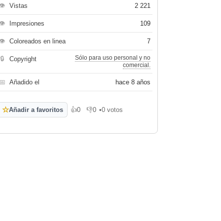
👁
Vistas
2 221
👁
Impresiones
109
👁
Coloreados en linea
7
Sólo para uso personal y no
🔒
Copyright
comercial.
📅
Añadido el
hace 8 años
☆
Añadir a favoritos
👍
0
👎
0
•
0 votos
Me gusta
No me gusta