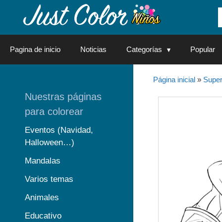
Saltar
al
contenido
Pagina de inicio
Noticias
Categorías
Popular
Página inicial
»
Super
Nuestras páginas
para colorear
Eventos (Navidad,
Halloween…)
Mandalas
Varios temas
Animales
Educativo