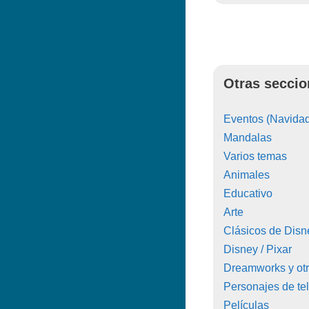
Otras seccio
Eventos (Navidad
Mandalas
Varios temas
Animales
Educativo
Arte
Clásicos de Disn
Disney / Pixar
Dreamworks y ot
Personajes de tel
Películas