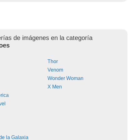
erías de imágenes en la categoría
oes
Thor
Venom
Wonder Woman
X Men
rica
vel
de la Galaxia