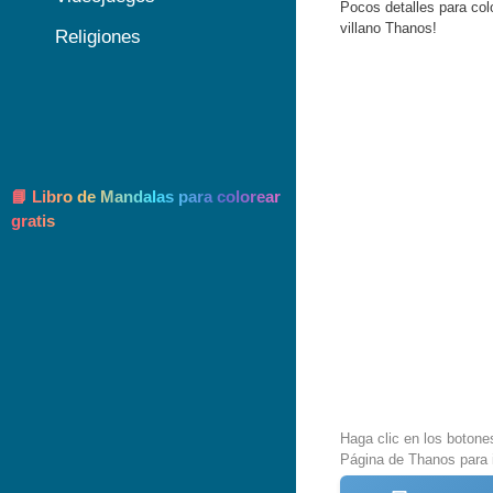
Pocos detalles para col
villano Thanos!
Religiones
📘 Libro de Mandalas para colorear
gratis
Haga clic en los botone
Página de Thanos para 