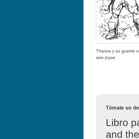
Thanos y su guante c
seis joyas
Tómate un des
Libro p
and the