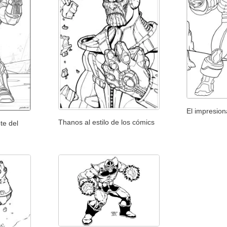
El impresio
Thanos al estilo de los cómics
te del