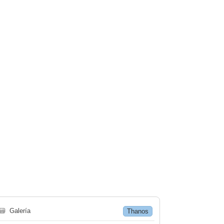
🗃
Galería
Thanos