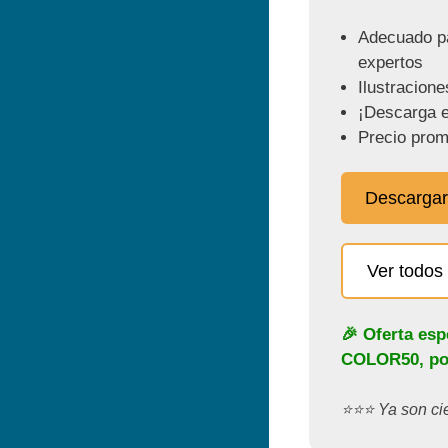
Adecuado pa
expertos
Ilustracione
¡Descarga e
Precio prom
Descargar
Ver todos 
🎉 Oferta esp
COLOR50
, p
⭐️⭐️⭐️ Ya son c