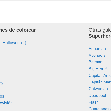
nes de colorear
Otras gal
Superhér
, Halloween...)
Aquaman
Avengers
Batman
Big Hero 6
Capitan Ame
Capitán Mar
ey
Catwoman
Deadpool
ros
Flash
evisión
Guardianes 