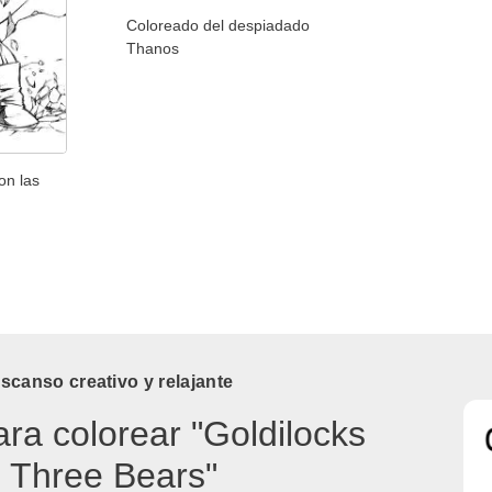
Coloreado del despiadado
Thanos
on las
canso creativo y relajante
ara colorear "Goldilocks
 Three Bears"