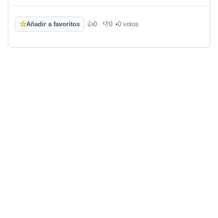
☆
Añadir a favoritos
👍
0
👎
0
•
0 votos
Me gusta
No me gusta