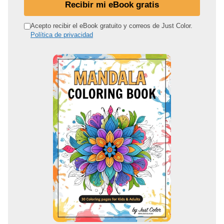
d
Recibir mi eBook gratis
i
r
Acepto recibir el eBook gratuito y correos de Just Color.
Política de privacidad
e
c
c
i
ó
n
d
e
c
o
r
r
e
o