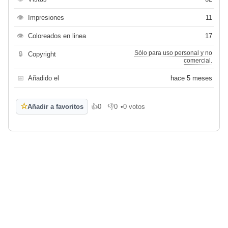
👁
Impresiones
11
👁
Coloreados en linea
17
Sólo para uso personal y no
🔒
Copyright
comercial.
📅
Añadido el
hace 5 meses
☆
Añadir a favoritos
👍
0
👎
0
•
0 votos
Me gusta
No me gusta