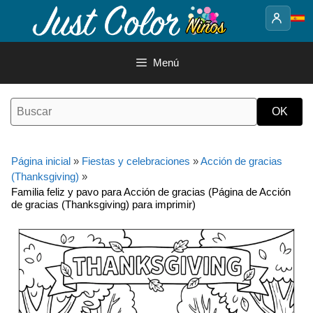
Saltar
al
contenido
Menú
Página inicial
»
Fiestas y celebraciones
»
Acción de gracias
(Thanksgiving)
»
Familia feliz y pavo para Acción de gracias (Página de Acción
de gracias (Thanksgiving) para imprimir)