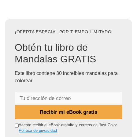
¡OFERTA ESPECIAL POR TIEMPO LIMITADO!
Obtén tu libro de
Mandalas GRATIS
Este libro contiene 30 increíbles mandalas para
colorear
T
u
d
Recibir mi eBook gratis
i
r
Acepto recibir el eBook gratuito y correos de Just Color.
Política de privacidad
e