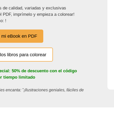
s de calidad, variadas y exclusivas
l PDF, imprímelo y empieza a colorear!
o: !
 mi eBook en PDF
los libros para colorear
ecial: 50% de descuento con el código
or tiempo limitado
les encanta: "¡Ilustraciones geniales, fáciles de