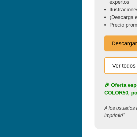
expertos
Ilustracione
¡Descarga e
Precio prom
Descargar
Ver todos 
🎉 Oferta esp
COLOR50
, p
A los usuarios 
imprimir!"