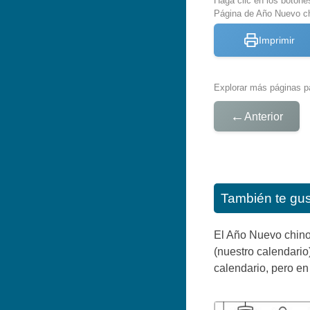
Haga clic en los botone
Página de Año Nuevo ch
Imprimir
Explorar más páginas pa
←
Anterior
También te gu
El Año Nuevo chino
(nuestro calendario
calendario, pero en