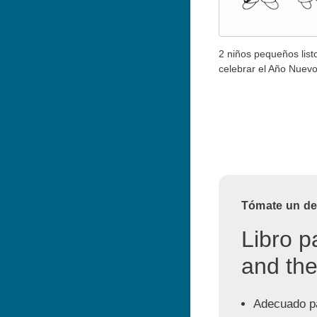
2 niños pequeños list
celebrar el Año Nuevo
Tómate un des
Libro p
and the
Adecuado pa