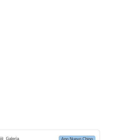
🗃
Galería
Ano Nuevo Chino