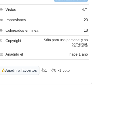
👁
Vistas
471
👁
Impresiones
20
👁
Coloreados en linea
18
Sólo para uso personal y no
🔒
Copyright
comercial.
📅
Añadido el
hace 1 año
☆
Añadir a favoritos
👍
1
👎
0
•
1 voto
Me gusta
No me gusta