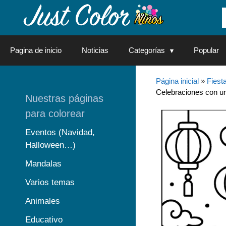
Saltar
al
contenido
Pagina de inicio
Noticias
Categorías
Popular
Página inicial
»
Fiest
Celebraciones con un 
Nuestras páginas
para colorear
Eventos (Navidad,
Halloween…)
Mandalas
Varios temas
Animales
Educativo