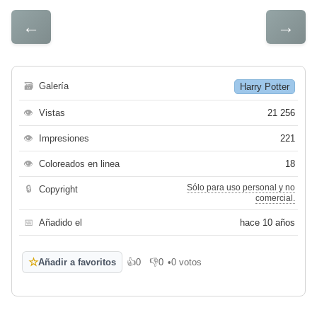
←
→
🗃
Galería
Harry Potter
👁
Vistas
21 256
👁
Impresiones
221
👁
Coloreados en linea
18
Sólo para uso personal y no
🔒
Copyright
comercial.
📅
Añadido el
hace 10 años
☆
Añadir a favoritos
👍
0
👎
0
•
0 votos
Me gusta
No me gusta