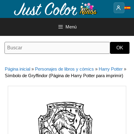
Saltar
al
contenido
Menú
Página inicial
»
Personajes de libros y cómics
»
Harry Potter
»
Símbolo de Gryffindor (Página de Harry Potter para imprimir)