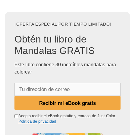
¡OFERTA ESPECIAL POR TIEMPO LIMITADO!
Obtén tu libro de
Mandalas GRATIS
Este libro contiene 30 increíbles mandalas para
colorear
T
u
d
Recibir mi eBook gratis
i
r
Acepto recibir el eBook gratuito y correos de Just Color.
Política de privacidad
e
c