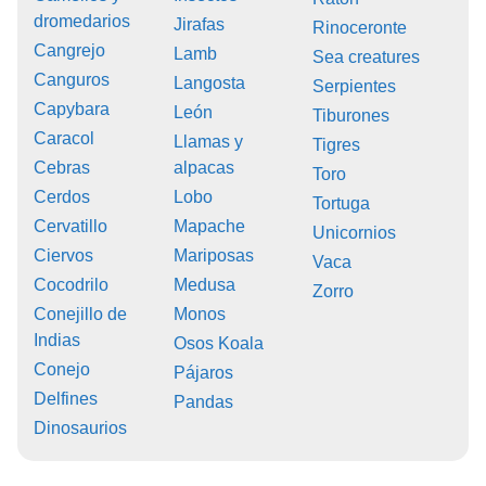
dromedarios
Jirafas
Rinoceronte
Cangrejo
Lamb
Sea creatures
Canguros
Langosta
Serpientes
Capybara
León
Tiburones
Caracol
Llamas y
Tigres
Cebras
alpacas
Toro
Cerdos
Lobo
Tortuga
Cervatillo
Mapache
Unicornios
Ciervos
Mariposas
Vaca
Cocodrilo
Medusa
Zorro
Conejillo de
Monos
Indias
Osos Koala
Conejo
Pájaros
Delfines
Pandas
Dinosaurios