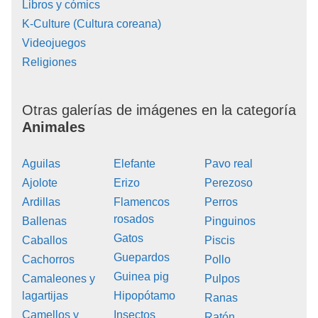
Libros y cómics
K-Culture (Cultura coreana)
Videojuegos
Religiones
Otras galerías de imágenes en la categoría
Animales
Aguilas
Elefante
Pavo real
Ajolote
Erizo
Perezoso
Ardillas
Flamencos
Perros
rosados
Ballenas
Pinguinos
Gatos
Caballos
Piscis
Guepardos
Cachorros
Pollo
Guinea pig
Camaleones y
Pulpos
lagartijas
Hipopótamo
Ranas
Camellos y
Insectos
Ratón