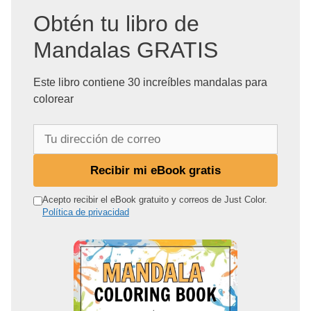
Obtén tu libro de
Mandalas GRATIS
Este libro contiene 30 increíbles mandalas para
colorear
T
u
d
Recibir mi eBook gratis
i
r
Acepto recibir el eBook gratuito y correos de Just Color.
Política de privacidad
e
c
c
i
ó
n