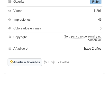
🗃
Galería
Buho
👁
Vistas
1 291
👁
Impresiones
45
👁
Coloreados en linea
6
Sólo para uso personal y no
🔒
Copyright
comercial.
📅
Añadido el
hace 2 años
☆
Añadir a favoritos
👍
0
👎
0
•
0 votos
Me gusta
No me gusta