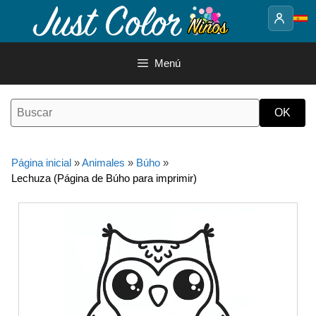
Saltar
al
contenido
Menú
Página inicial
»
Animales
»
Búho
»
Lechuza (Página de Búho para imprimir)