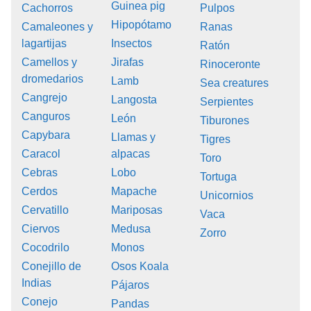
Guinea pig
Cachorros
Pulpos
Hipopótamo
Camaleones y
Ranas
lagartijas
Insectos
Ratón
Camellos y
Jirafas
Rinoceronte
dromedarios
Lamb
Sea creatures
Cangrejo
Langosta
Serpientes
Canguros
León
Tiburones
Capybara
Llamas y
Tigres
Caracol
alpacas
Toro
Cebras
Lobo
Tortuga
Cerdos
Mapache
Unicornios
Cervatillo
Mariposas
Vaca
Ciervos
Medusa
Zorro
Cocodrilo
Monos
Conejillo de
Osos Koala
Indias
Pájaros
Conejo
Pandas