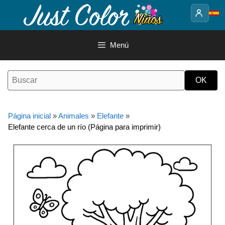
Saltar
al
contenido
Menú
Página inicial
»
Animales
»
Elefante
»
Elefante cerca de un río (Página para imprimir)