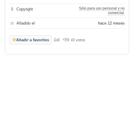
Sólo para uso personal y no
🔒
Copyright
comercial.
📅
Añadido el
hace 12 meses
☆
Añadir a favoritos
👍
0
👎
0
•
0 votos
Me gusta
No me gusta