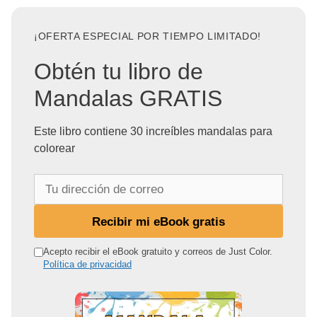
¡OFERTA ESPECIAL POR TIEMPO LIMITADO!
Obtén tu libro de
Mandalas GRATIS
Este libro contiene 30 increíbles mandalas para
colorear
T
u
d
Recibir mi eBook gratis
i
r
Acepto recibir el eBook gratuito y correos de Just Color.
Política de privacidad
e
c
c