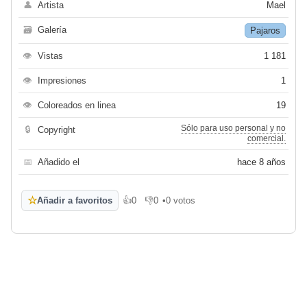
👤
Artista
Mael
🗃
Galería
Pajaros
👁
Vistas
1 181
👁
Impresiones
1
👁
Coloreados en linea
19
Sólo para uso personal y no
🔒
Copyright
comercial.
📅
Añadido el
hace 8 años
☆
Añadir a favoritos
👍
0
👎
0
•
0 votos
Me gusta
No me gusta