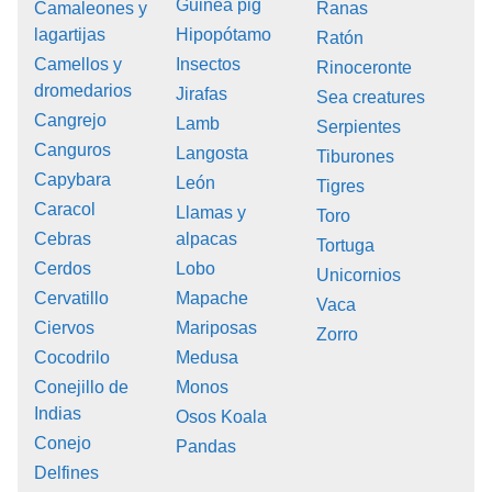
Guinea pig
Camaleones y
Ranas
lagartijas
Hipopótamo
Ratón
Camellos y
Insectos
Rinoceronte
dromedarios
Jirafas
Sea creatures
Cangrejo
Lamb
Serpientes
Canguros
Langosta
Tiburones
Capybara
León
Tigres
Caracol
Llamas y
Toro
Cebras
alpacas
Tortuga
Cerdos
Lobo
Unicornios
Cervatillo
Mapache
Vaca
Ciervos
Mariposas
Zorro
Cocodrilo
Medusa
Conejillo de
Monos
Indias
Osos Koala
Conejo
Pandas
Delfines