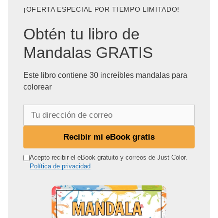
¡OFERTA ESPECIAL POR TIEMPO LIMITADO!
Obtén tu libro de
Mandalas GRATIS
Este libro contiene 30 increíbles mandalas para
colorear
T
u
d
Recibir mi eBook gratis
i
r
Acepto recibir el eBook gratuito y correos de Just Color.
Política de privacidad
e
c
c
i
ó