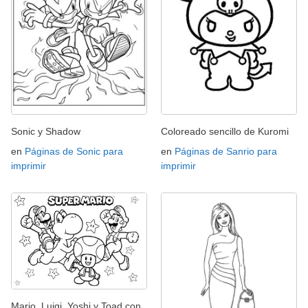
Sonic y Shadow
Coloreado sencillo de Kuromi
en
Páginas de Sonic para
en
Páginas de Sanrio para
imprimir
imprimir
Mario, Luigi, Yoshi y Toad con