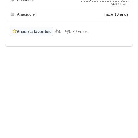
comercial.
📅
Añadido el
hace 13 años
☆
Añadir a favoritos
👍
0
👎
0
•
0 votos
Me gusta
No me gusta