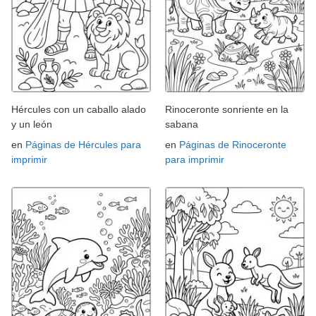
Hércules con un caballo alado
Rinoceronte sonriente en la
y un león
sabana
en
Páginas de Hércules para
en
Páginas de Rinoceronte
imprimir
para imprimir