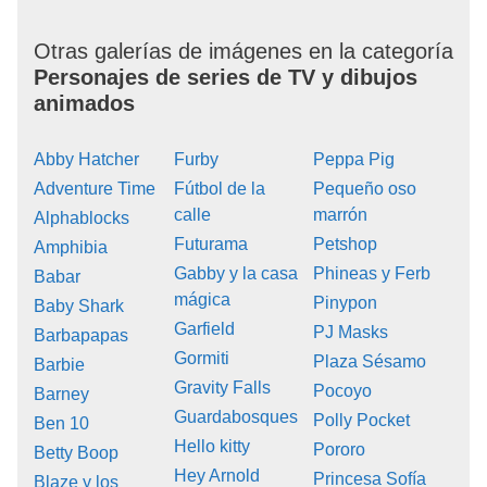
Otras galerías de imágenes en la categoría
Personajes de series de TV y dibujos
animados
Abby Hatcher
Furby
Peppa Pig
Adventure Time
Fútbol de la
Pequeño oso
calle
marrón
Alphablocks
Futurama
Petshop
Amphibia
Gabby y la casa
Phineas y Ferb
Babar
mágica
Pinypon
Baby Shark
Garfield
PJ Masks
Barbapapas
Gormiti
Plaza Sésamo
Barbie
Gravity Falls
Pocoyo
Barney
Guardabosques
Polly Pocket
Ben 10
Hello kitty
Pororo
Betty Boop
Hey Arnold
Princesa Sofía
Blaze y los