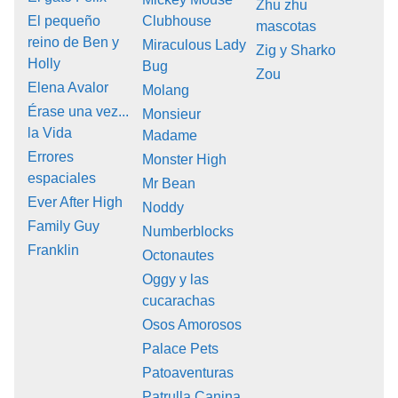
Zhu zhu
El pequeño
Clubhouse
mascotas
reino de Ben y
Miraculous Lady
Zig y Sharko
Holly
Bug
Zou
Elena Avalor
Molang
Érase una vez...
Monsieur
la Vida
Madame
Errores
Monster High
espaciales
Mr Bean
Ever After High
Noddy
Family Guy
Numberblocks
Franklin
Octonautes
Oggy y las
cucarachas
Osos Amorosos
Palace Pets
Patoaventuras
Patrulla Canina