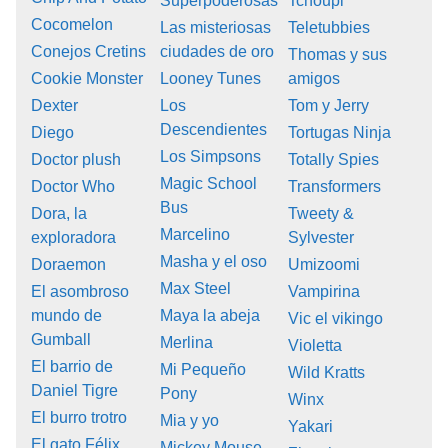
Superpoderosas
Tchoupi
Cocomelon
Las misteriosas
Teletubbies
Conejos Cretins
ciudades de oro
Thomas y sus
Cookie Monster
Looney Tunes
amigos
Dexter
Los
Tom y Jerry
Descendientes
Diego
Tortugas Ninja
Los Simpsons
Doctor plush
Totally Spies
Magic School
Doctor Who
Transformers
Bus
Dora, la
Tweety &
Marcelino
exploradora
Sylvester
Masha y el oso
Doraemon
Umizoomi
Max Steel
El asombroso
Vampirina
mundo de
Maya la abeja
Vic el vikingo
Gumball
Merlina
Violetta
El barrio de
Mi Pequeño
Wild Kratts
Daniel Tigre
Pony
Winx
El burro trotro
Mia y yo
Yakari
El gato Félix
Mickey Mouse