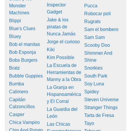
Inspector
Monster
Pucca
Gadget
Machines
Robocar poli
Jake & los
Blippi
Rugrats
piratas de
Blue's Clues
Sam el bombero
Nunca Jamás
Bluey
Sam Sam
Jorge el curioso
Bob el manitas
Scooby Doo
Kiki
Bob Esponja
Shimmer And
Kim Possible
Bobs Burgers
Shine
La Escuela de
Bratz
Snorkies
Herramientas de
Bubble Guppies
South Park
Manny a la Obra
Bumba
Soy Luna
La Granja en
Calimero
Spidey
Hispanoamérica
Capitán
Steven Universe
y El Corral
Calzoncillos
Stranger Things
La Guardia del
Casper
Tarta de Fresa
León
Chica Vampiro
Tayo
Las Chicas
Chip And Potato