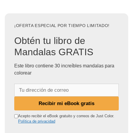
¡OFERTA ESPECIAL POR TIEMPO LIMITADO!
Obtén tu libro de
Mandalas GRATIS
Este libro contiene 30 increíbles mandalas para
colorear
T
u
d
Recibir mi eBook gratis
i
r
Acepto recibir el eBook gratuito y correos de Just Color.
Política de privacidad
e
c