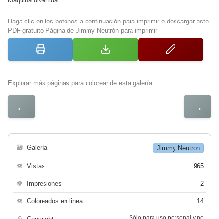
Máquina divertida
Haga clic en los botones a continuación para imprimir o descargar este
PDF gratuito Página de Jimmy Neutrón para imprimir
Explorar más páginas para colorear de esta galería
←
→
🗃
Galería
Jimmy Neutron
👁
Vistas
965
👁
Impresiones
2
👁
Coloreados en linea
14
Sólo para uso personal y no
🔒
Copyright