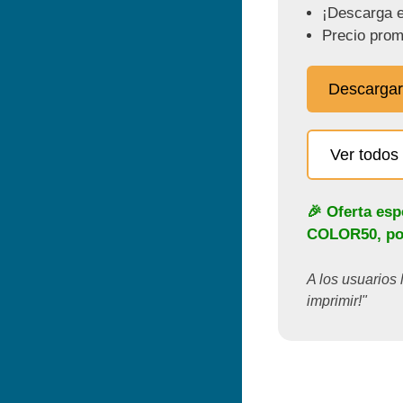
¡Descarga e
Precio prom
Descargar
Ver todos 
🎉 Oferta esp
COLOR50
, p
A los usuarios 
imprimir!"