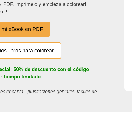
l PDF, imprímelo y empieza a colorear!
o: !
 mi eBook en PDF
los libros para colorear
ecial: 50% de descuento con el código
or tiempo limitado
les encanta: "¡Ilustraciones geniales, fáciles de