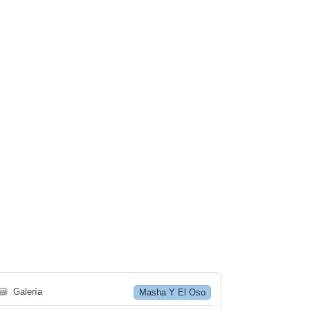
🗃
Galería
Masha Y El Oso