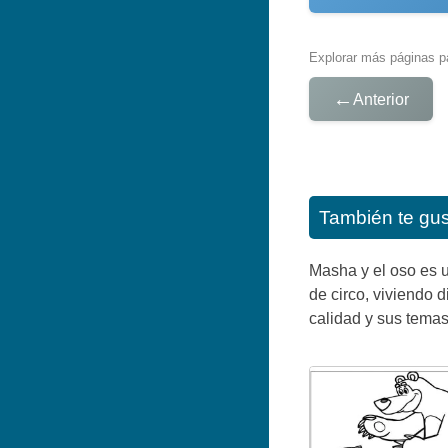
Explorar más páginas pa
←
Anterior
También te gu
Masha y el oso es u
de circo, viviendo 
calidad y sus tema