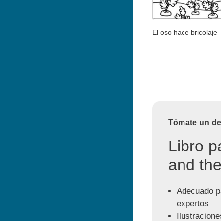
El oso hace bricolaje
Tómate un des
Libro p
and the
Adecuado pa
expertos
Ilustracione