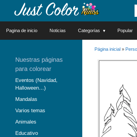
Saltar
al
contenido
Pagina de inicio
Noticias
Categorías
Popular
Página inicial
»
Perso
Nuestras páginas
para colorear
Eventos (Navidad,
Halloween…)
Mandalas
Varios temas
Animales
Educativo