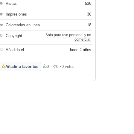
👁
Vistas
536
👁
Impresiones
36
👁
Coloreados en linea
18
Sólo para uso personal y no
🔒
Copyright
comercial.
📅
Añadido el
hace 2 años
☆
Añadir a favoritos
👍
0
👎
0
•
0 votos
Me gusta
No me gusta