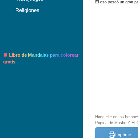
El oso pescó un gran p
Religiones
📘 Libro de Mandalas para colorear
gratis
Haga clic en los botone
Página de Masha Y El O
Imprimir