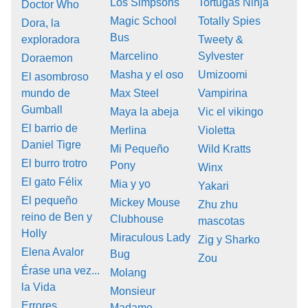
Los Simpsons
Tortugas Ninja
Doctor Who
Magic School
Totally Spies
Dora, la
Bus
exploradora
Tweety &
Marcelino
Sylvester
Doraemon
Masha y el oso
Umizoomi
El asombroso
mundo de
Max Steel
Vampirina
Gumball
Maya la abeja
Vic el vikingo
El barrio de
Merlina
Violetta
Daniel Tigre
Mi Pequeño
Wild Kratts
El burro trotro
Pony
Winx
El gato Félix
Mia y yo
Yakari
El pequeño
Mickey Mouse
Zhu zhu
reino de Ben y
Clubhouse
mascotas
Holly
Miraculous Lady
Zig y Sharko
Elena Avalor
Bug
Zou
Érase una vez...
Molang
la Vida
Monsieur
Errores
Madame