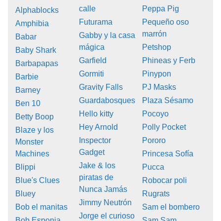
calle
Peppa Pig
Alphablocks
Futurama
Pequeño oso
Amphibia
marrón
Gabby y la casa
Babar
mágica
Petshop
Baby Shark
Garfield
Phineas y Ferb
Barbapapas
Gormiti
Pinypon
Barbie
Gravity Falls
PJ Masks
Barney
Guardabosques
Plaza Sésamo
Ben 10
Hello kitty
Pocoyo
Betty Boop
Hey Arnold
Polly Pocket
Blaze y los
Inspector
Pororo
Monster
Gadget
Machines
Princesa Sofía
Jake & los
Blippi
Pucca
piratas de
Blue's Clues
Robocar poli
Nunca Jamás
Bluey
Rugrats
Jimmy Neutrón
Bob el manitas
Sam el bombero
Jorge el curioso
Bob Esponja
Sam Sam