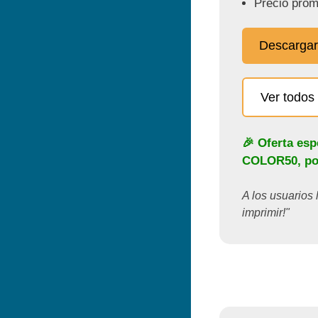
Precio prom
Descargar
Ver todos 
🎉 Oferta esp
COLOR50
, p
A los usuarios 
imprimir!"