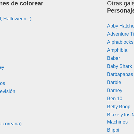
nes de colorear
Otras gal
Personaj
, Halloween...)
Abby Hatche
Adventure T
Alphablocks
Amphibia
Babar
Baby Shark
ey
Barbapapas
Barbie
ros
Barney
evisión
Ben 10
Betty Boop
Blaze y los 
Machines
a coreana)
Blippi