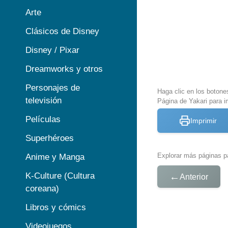
Arte
Clásicos de Disney
Disney / Pixar
Dreamworks y otros
Personajes de
Haga clic en los botone
televisión
Página de Yakari para i
Películas
Imprimir
Superhéroes
Explorar más páginas pa
Anime y Manga
K-Culture (Cultura
←
Anterior
coreana)
Libros y cómics
Videojuegos