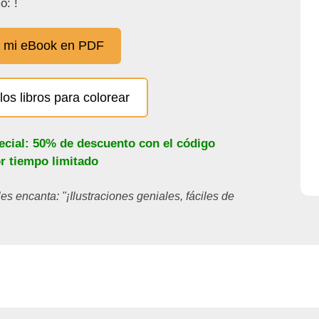
o: !
 mi eBook en PDF
los libros para colorear
ecial: 50% de descuento con el código
or tiempo limitado
les encanta: "¡Ilustraciones geniales, fáciles de