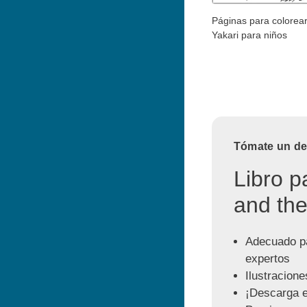
Páginas para colorea
Yakari para niños
Tómate un des
Libro p
and the
Adecuado pa
expertos
Ilustracione
¡Descarga e