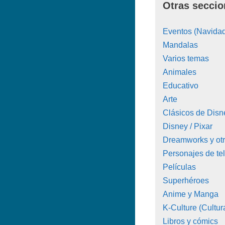
Otras seccio
Eventos (Navidad
Mandalas
Varios temas
Animales
Educativo
Arte
Clásicos de Disn
Disney / Pixar
Dreamworks y ot
Personajes de tel
Películas
Superhéroes
Anime y Manga
K-Culture (Cultur
Libros y cómics