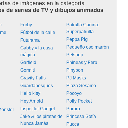
erías de imágenes en la categoría
es de series de TV y dibujos animados
r
Furby
Patrulla Canina:
Superpatrulla
ime
Fútbol de la calle
Peppa Pig
Futurama
Pequeño oso marrón
Gabby y la casa
mágica
Petshop
Garfield
Phineas y Ferb
Gormiti
Pinypon
Gravity Falls
PJ Masks
Guardabosques
Plaza Sésamo
Hello kitty
Pocoyo
Hey Arnold
Polly Pocket
Inspector Gadget
Pororo
Monster
Jake & los piratas de
Princesa Sofía
Nunca Jamás
Pucca