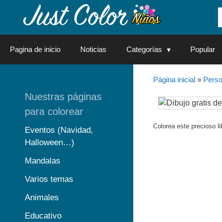
Saltar
al
contenido
Pagina de inicio
Noticias
Categorías
Popular
Página inicial
»
Perso
Nuestras páginas
para colorear
Colorea este precioso li
Eventos (Navidad,
Halloween…)
Mandalas
Varios temas
Animales
Educativo