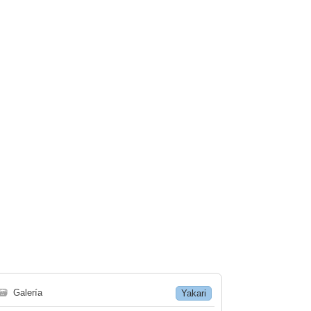
🗃
Galería
Yakari