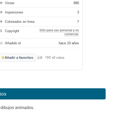
👁
Vistas
890
👁
Impresiones
3
👁
Coloreados en linea
7
Sólo para uso personal y no
🔒
Copyright
comercial.
📅
Añadido el
hace 10 años
☆
Añadir a favoritos
👍
0
👎
0
•
0 votos
Me gusta
No me gusta
ños
s dibujos animados.