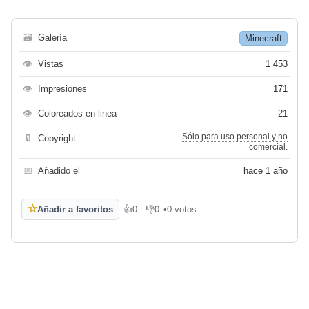
🗃
Galería
Minecraft
👁
Vistas
1 453
👁
Impresiones
171
👁
Coloreados en linea
21
Sólo para uso personal y no
🔒
Copyright
comercial.
📅
Añadido el
hace 1 año
☆
Añadir a favoritos
👍
0
👎
0
•
0 votos
Me gusta
No me gusta