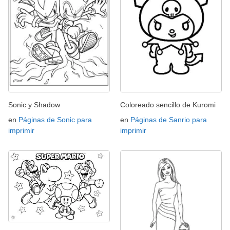
Sonic y Shadow
Coloreado sencillo de Kuromi
en
Páginas de Sonic para
en
Páginas de Sanrio para
imprimir
imprimir