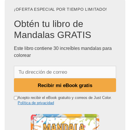
¡OFERTA ESPECIAL POR TIEMPO LIMITADO!
Obtén tu libro de
Mandalas GRATIS
Este libro contiene 30 increíbles mandalas para
colorear
T
u
d
Recibir mi eBook gratis
i
r
Acepto recibir el eBook gratuito y correos de Just Color.
Política de privacidad
e
c
c
i