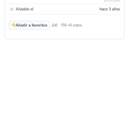
📅
Añadido el
hace 3 años
☆
Añadir a favoritos
👍
0
👎
0
•
0 votos
Me gusta
No me gusta