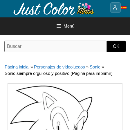
Saltar
al
contenido
Menú
Página inicial
»
Personajes de videojuegos
»
Sonic
»
Sonic siempre orgulloso y positivo (Página para imprimir)