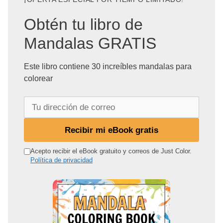
Obtén tu libro de
Mandalas GRATIS
Este libro contiene 30 increíbles mandalas para
colorear
T
u
d
Recibir mi eBook gratis
i
r
Acepto recibir el eBook gratuito y correos de Just Color.
Política de privacidad
e
c
c
i
ó
n