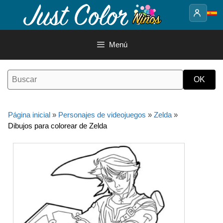
Saltar
al
contenido
Menú
Página inicial
»
Personajes de videojuegos
»
Zelda
»
Dibujos para colorear de Zelda