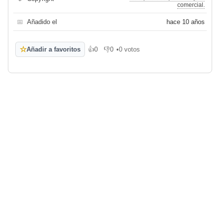
comercial.
📅
Añadido el
hace 10 años
☆
Añadir a favoritos
👍
0
👎
0
•
0 votos
Me gusta
No me gusta