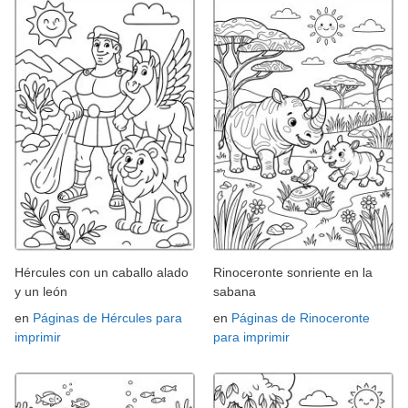
Hércules con un caballo alado
Rinoceronte sonriente en la
y un león
sabana
en
Páginas de Hércules para
en
Páginas de Rinoceronte
imprimir
para imprimir