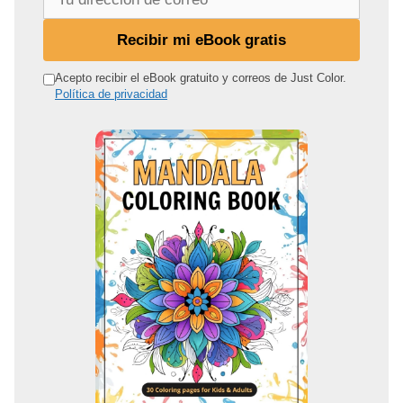
u
d
Recibir mi eBook gratis
i
r
Acepto recibir el eBook gratuito y correos de Just Color.
Política de privacidad
e
c
c
i
ó
n
d
e
c
o
r
r
e
o