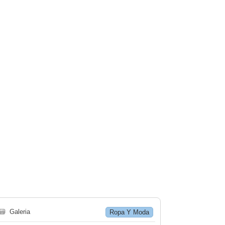
🗃
Galeria
Ropa Y Moda