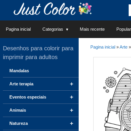
Saltar
para
o
conteúdo
Pagina inicial
Categorias
Mais recente
Popular
Pagina inicial
»
Arte
Desenhos para colorir para
imprimir para adultos
Mandalas
+
Arte terapia
+
Eventos especiais
+
Animais
+
Natureza