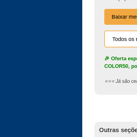
Baixar m
Todos os 
🎉 Oferta es
COLOR50
, p
⭐️⭐️⭐️ Já são 
Outras seçõe