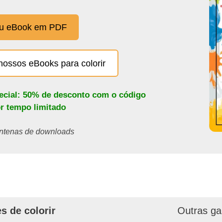
eu eBook em PDF
nossos eBooks para colorir
pecial: 50% de desconto com o código
or tempo limitado
centenas de downloads
s de colorir
Outras ga