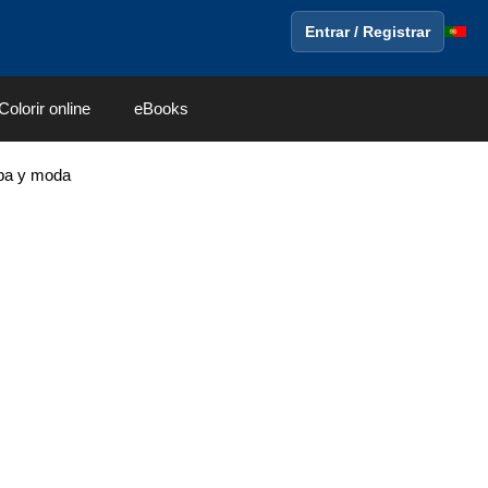
Entrar / Registrar
Colorir online
eBooks
opa y moda