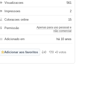
👁
Visualizacoes
561
👁
Impressoes
2
💻
Coloracoes online
15
Apenas para uso pessoal e
🔒
Permissão
não comercial
📅
Adicionado em
há 10 anos
☆
Adicionar aos favoritos
👍
0
👎
0
•
0 votos
Gosto
Não gosto