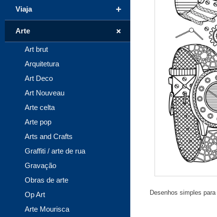
+
Viaja
+
Arte
Art brut
Arquitetura
Art Deco
Art Nouveau
Arte celta
Arte pop
Arts and Crafts
Graffiti / arte de rua
Gravação
Obras de arte
Desenhos simples para c
Op Art
Arte Mourisca