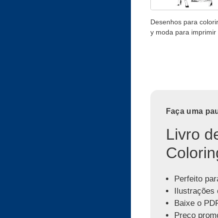
Desenhos para colori
y moda para imprimir 
Faça uma paus
Livro d
Colorin
Perfeito par
Ilustrações 
Baixe o PDF
Preço promo