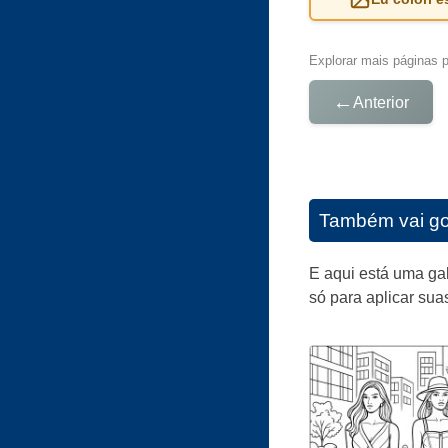
Explorar mais páginas pa
←
Anterior
Também vai go
E aqui está uma gal
só para aplicar sua