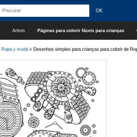
Artists
Páginas para colorir fáceis para crianças
»
Ropa y moda
»
Desenhos simples para crianças para colorir de R