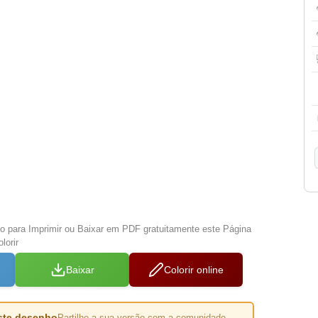
xo para Imprimir ou Baixar em PDF gratuitamente este Página
lorir
Baixar
Colorir online
este desenho
Partilhe a sua versão com a comunidade