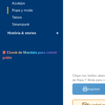
Azulejos
Ropa y moda
Tatoos
Steampunk
+
História & stories
📘 Ebook de Mandala para colorir
grátis
Clique nos botões abai
de Ropa Y Moda para co
Imprimir
Eu colori 