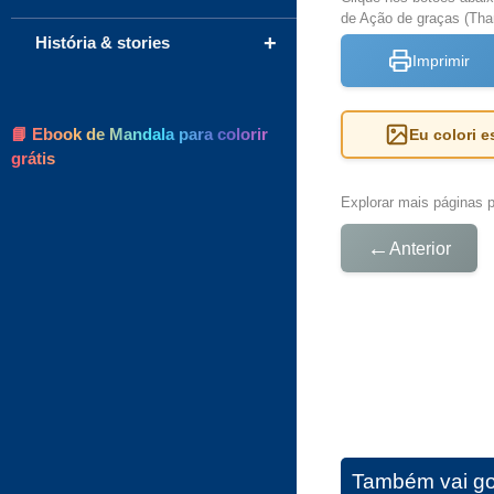
de Ação de graças (Than
+
História & stories
Imprimir
📘 Ebook de Mandala para colorir
Eu colori 
grátis
Explorar mais páginas pa
←
Anterior
Também vai go