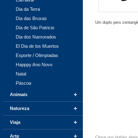
Dia da Terra
Dia das Bruxas
Um duplo peru zentangle
Dia de São Patricio
Dia dos Namorados
El Dia de los Muertos
Esporte / Olimpíadas
Happpy Ano Novo
Natal
Páscoa
+
Animais
+
Natureza
+
Viaja
+
Arte
Clique nos botões abai