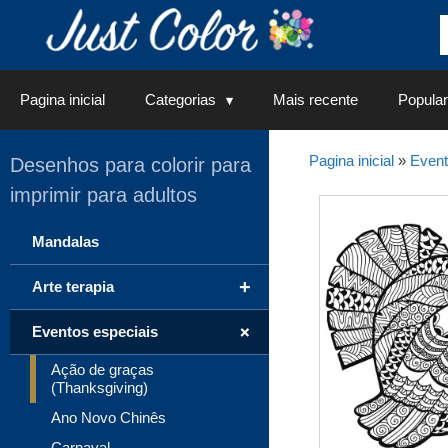
Saltar
para
o
conteúdo
Pagina inicial
Categorias
Mais recente
Popular
Pagina inicial
»
Event
Desenhos para colorir para
imprimir para adultos
Mandalas
+
Arte terapia
+
Eventos especiais
Ação de graças
(Thanksgiving)
Ano Novo Chinês
Carnaval