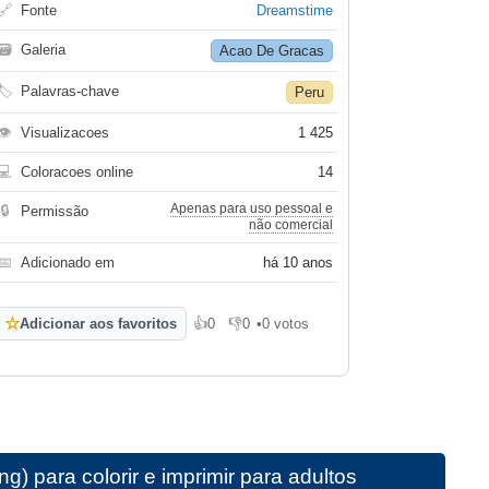
🔗
Fonte
Dreamstime
🗃
Galeria
Acao De Gracas
🏷
Palavras-chave
Peru
👁
Visualizacoes
1 425
💻
Coloracoes online
14
Apenas para uso pessoal e
🔒
Permissão
não comercial
📅
Adicionado em
há 10 anos
☆
Adicionar aos favoritos
👍
0
👎
0
•
0 votos
Gosto
Não gosto
) para colorir e imprimir para adultos