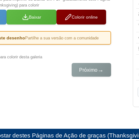
ksgiving) para colorir
Baixar
Colorir online
este desenho
Partilhe a sua versão com a comunidade
ra colorir desta galeria
→
Próximo
star destes
Páginas de Ação de graças (Thanksgiving