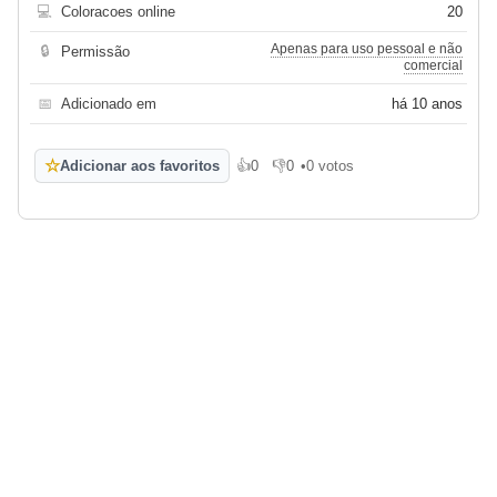
💻
Coloracoes online
20
Apenas para uso pessoal e não
🔒
Permissão
comercial
📅
Adicionado em
há 10 anos
☆
Adicionar aos favoritos
👍
0
👎
0
•
0 votos
Gosto
Não gosto