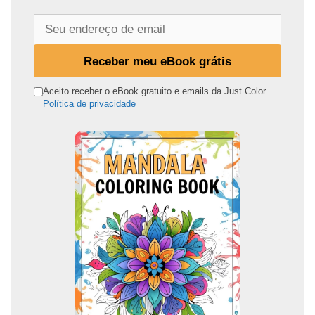
S
e
u
Receber meu eBook grátis
e
n
Aceito receber o eBook gratuito e emails da Just Color.
Política de privacidade
d
e
r
e
ç
o
d
e
e
m
a
i
l