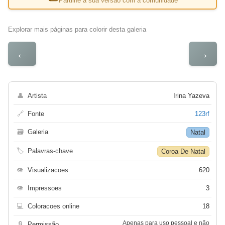
Partilhe a sua versão com a comunidade
Explorar mais páginas para colorir desta galeria
←
→
👤
Artista
Irina Yazeva
🔗
Fonte
123rf
🗃
Galeria
Natal
🏷
Palavras-chave
Coroa De Natal
👁
Visualizacoes
620
👁
Impressoes
3
💻
Coloracoes online
18
Apenas para uso pessoal e não
🔒
Permissão