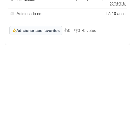
comercial
📅
Adicionado em
há 10 anos
☆
Adicionar aos favoritos
👍
0
👎
0
•
0 votos
Gosto
Não gosto