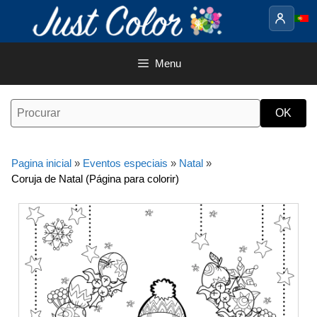
Saltar
para
o
conteúdo
Menu
Pagina inicial
»
Eventos especiais
»
Natal
»
Coruja de Natal (Página para colorir)