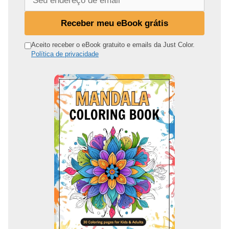
e
u
Receber meu eBook grátis
e
n
Aceito receber o eBook gratuito e emails da Just Color.
Política de privacidade
d
e
r
e
ç
o
d
e
e
m
a
i
l