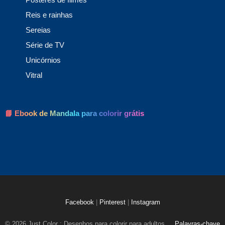
Reis e rainhas
Sereias
Série de TV
Unicórnios
Vitral
📘 Ebook de Mandala para colorir grátis
Facebook
|
Pinterest
|
Instagram
© 2026 Just Color : Desenhos para colorir para adultos
Palavras-chave