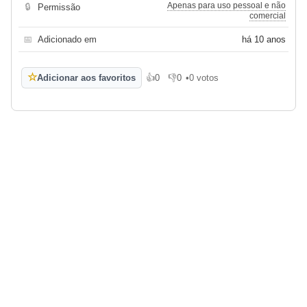
Apenas para uso pessoal e não
🔒
Permissão
comercial
📅
Adicionado em
há 10 anos
☆
Adicionar aos favoritos
👍
0
👎
0
•
0 votos
Gosto
Não gosto