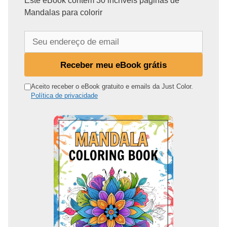
Este eBook contém 30 incríveis páginas de
Mandalas para colorir
S
e
u
Receber meu eBook grátis
e
n
Aceito receber o eBook gratuito e emails da Just Color.
Política de privacidade
d
e
r
e
ç
o
d
e
e
m
a