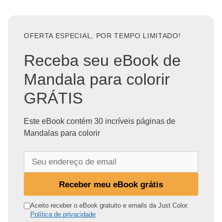
OFERTA ESPECIAL, POR TEMPO LIMITADO!
Receba seu eBook de
Mandala para colorir
GRÁTIS
Este eBook contém 30 incríveis páginas de
Mandalas para colorir
S
e
u
Receber meu eBook grátis
e
n
Aceito receber o eBook gratuito e emails da Just Color.
Política de privacidade
d