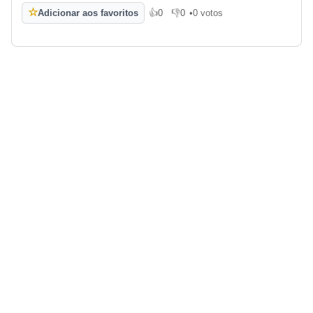
☆
Adicionar aos favoritos
👍
0
👎
0
•
0 votos
Gosto
Não gosto