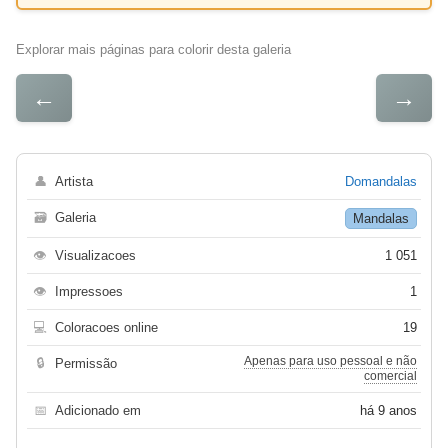
Explorar mais páginas para colorir desta galeria
←
→
👤
Artista
Domandalas
🗃
Galeria
Mandalas
👁
Visualizacoes
1 051
👁
Impressoes
1
💻
Coloracoes online
19
Apenas para uso pessoal e não
🔒
Permissão
comercial
📅
Adicionado em
há 9 anos