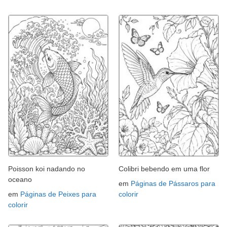
Poisson koi nadando no
Colibri bebendo em uma flor
oceano
em
Páginas de Pássaros para
em
Páginas de Peixes para
colorir
colorir