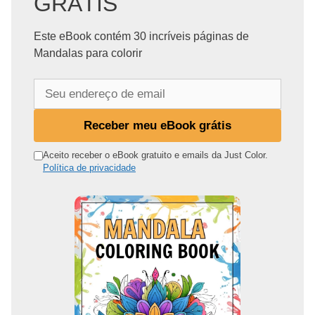
GRÁTIS
Este eBook contém 30 incríveis páginas de
Mandalas para colorir
S
e
u
Receber meu eBook grátis
e
n
Aceito receber o eBook gratuito e emails da Just Color.
Política de privacidade
d
e
r
e
ç
o
d
e
e