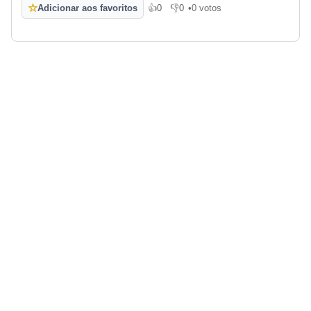
☆
Adicionar aos favoritos
👍
0
👎
0
•
0 votos
Gosto
Não gosto