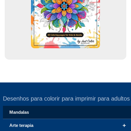
m
a
i
l
Desenhos para colorir para imprimir para adultos
Mandalas
+
Arte terapia