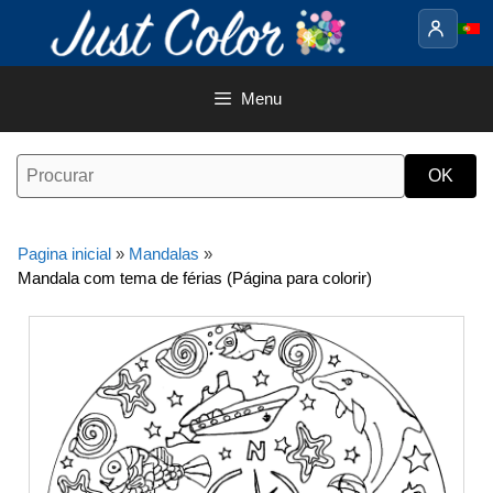
Saltar
para
o
conteúdo
Menu
Pagina inicial
»
Mandalas
»
Mandala com tema de férias (Página para colorir)