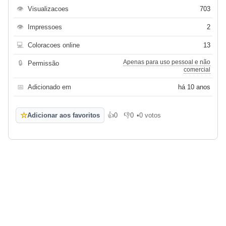
👁
Visualizacoes
703
👁
Impressoes
2
💻
Coloracoes online
13
Apenas para uso pessoal e não
🔒
Permissão
comercial
📅
Adicionado em
há 10 anos
☆
Adicionar aos favoritos
👍
0
👎
0
•
0 votos
Gosto
Não gosto