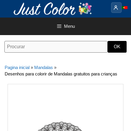
Saltar
para
o
conteúdo
Menu
Pagina inicial
»
Mandalas
»
Desenhos para colorir de Mandalas gratuitos para crianças