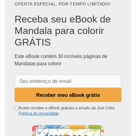
OFERTA ESPECIAL, POR TEMPO LIMITADO!
Receba seu eBook de
Mandala para colorir
GRÁTIS
Este eBook contém 30 incríveis páginas de
Mandalas para colorir
S
e
u
Receber meu eBook grátis
e
n
Aceito receber o eBook gratuito e emails da Just Color.
Política de privacidade
d
e
r