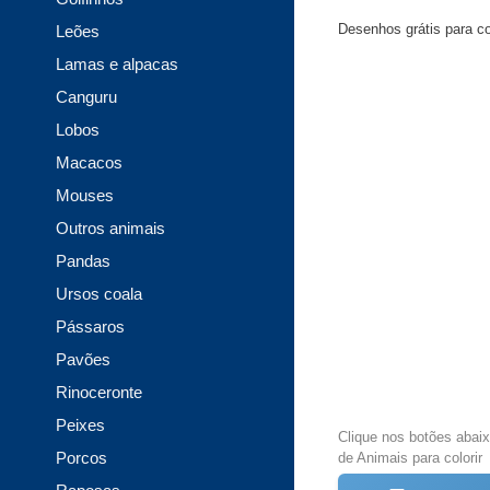
Desenhos grátis para col
Leões
Lamas e alpacas
Canguru
Lobos
Macacos
Mouses
Outros animais
Pandas
Ursos coala
Pássaros
Pavões
Rinoceronte
Peixes
Clique nos botões abai
Porcos
de Animais para colorir