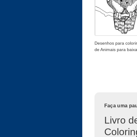
Desenhos para colorir
de Animais para baixa
Faça uma paus
Livro d
Colorin