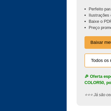
Perfeito par
Ilustrações 
Baixe o PDF
Preço promo
Baixar m
Todos os 
🎉 Oferta es
COLOR50
, p
⭐️⭐️⭐️ Já são 