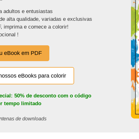
a adultos e entusiastas
de alta qualidade, variadas e exclusivas
, imprima e comece a colorir!
cional !
eu eBook em PDF
nossos eBooks para colorir
pecial: 50% de desconto com o código
or tempo limitado
centenas de downloads