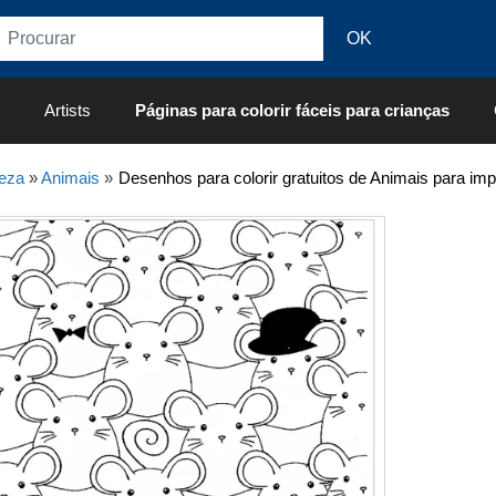
Artists
Páginas para colorir fáceis para crianças
eza
»
Animais
»
Desenhos para colorir gratuitos de Animais para impr