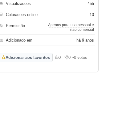
👁
Visualizacoes
455
💻
Coloracoes online
10
Apenas para uso pessoal e
🔒
Permissão
não comercial
📅
Adicionado em
há 9 anos
☆
Adicionar aos favoritos
👍
0
👎
0
•
0 votos
Gosto
Não gosto