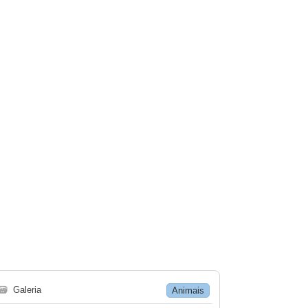
🗃
Galeria
Animais