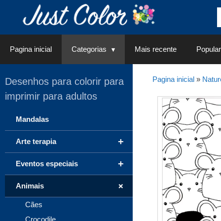
Saltar
para
o
conteúdo
Pagina inicial
Categorias
Mais recente
Popular
Pagina inicial
»
Natur
Desenhos para colorir para
imprimir para adultos
Mandalas
+
Arte terapia
+
Eventos especiais
+
Animais
Cães
Crocodile