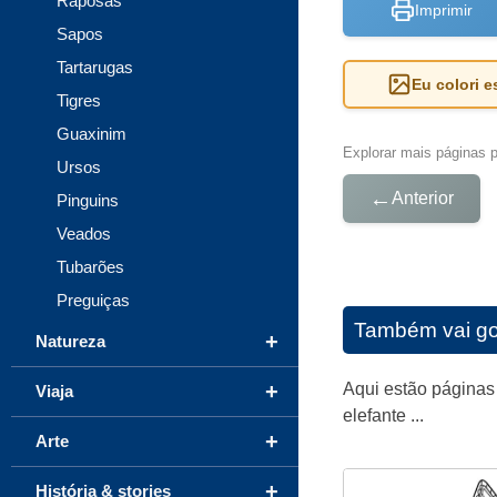
Raposas
Imprimir
Sapos
Tartarugas
Eu colori 
Tigres
Guaxinim
Explorar mais páginas pa
Ursos
←
Anterior
Pinguins
Veados
Tubarões
Preguiças
Também vai go
+
Natureza
Aqui estão páginas 
+
Viaja
elefante ...
+
Arte
+
História & stories