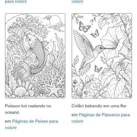
para colorir
colorir
Poisson koi nadando no
Colibri bebendo em uma flor
oceano
em
Páginas de Pássaros para
em
Páginas de Peixes para
colorir
colorir