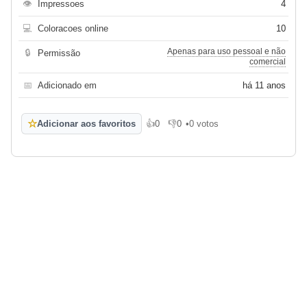
👁
Impressoes
4
💻
Coloracoes online
10
Apenas para uso pessoal e não
🔒
Permissão
comercial
📅
Adicionado em
há 11 anos
☆
Adicionar aos favoritos
👍
0
👎
0
•
0 votos
Gosto
Não gosto