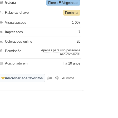
🗃
Galeria
Flores E Vegetacao
🏷
Palavras-chave
Fantasia
👁
Visualizacoes
1 007
👁
Impressoes
7
💻
Coloracoes online
20
Apenas para uso pessoal e
🔒
Permissão
não comercial
📅
Adicionado em
há 10 anos
☆
Adicionar aos favoritos
👍
0
👎
0
•
0 votos
Gosto
Não gosto