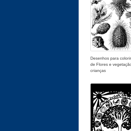
Desenhos para colorir
de Flores e vegetaçã
crianças