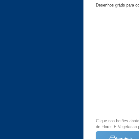
Desenhos grátis para col
Clique nos botões abai
de Flores E Vegetacao p
Imprimir