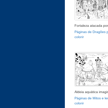
Fortaleza atacada po
Páginas de Dragões 
colorir
Aldeia aquática imagi
Páginas de Mitos e l
colorir