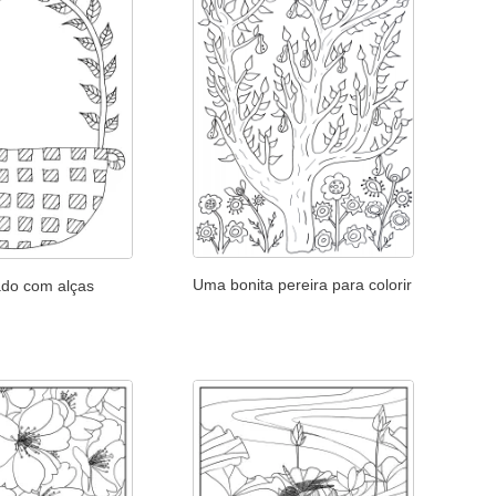
Uma bonita pereira para colorir
ado com alças