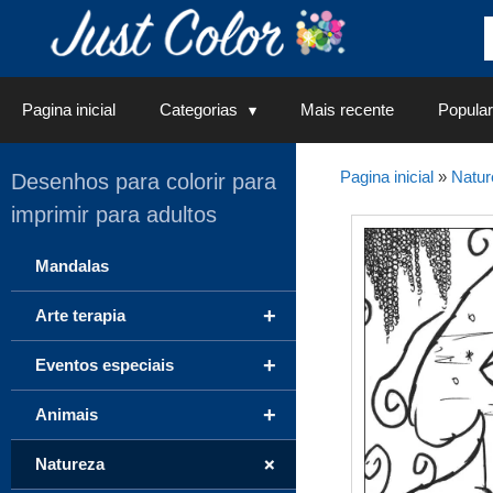
Saltar
para
o
conteúdo
Pagina inicial
Categorias
Mais recente
Popular
Pagina inicial
»
Natur
Desenhos para colorir para
imprimir para adultos
Mandalas
+
Arte terapia
+
Eventos especiais
+
Animais
+
Natureza