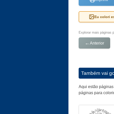
Eu colori 
Explorar mais páginas pa
←
Anterior
Também vai go
Aqui estão páginas 
páginas para colorir