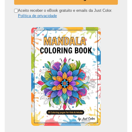
e
n
Aceito receber o eBook gratuito e emails da Just Color.
Política de privacidade
d
e
r
e
ç
o
d
e
e
m
a
i
l