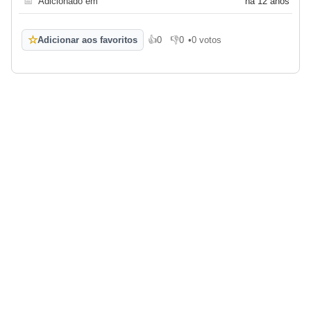
📅
Adicionado em
há 12 anos
☆
Adicionar aos favoritos
👍
0
👎
0
•
0 votos
Gosto
Não gosto