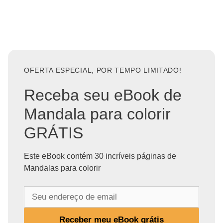
OFERTA ESPECIAL, POR TEMPO LIMITADO!
Receba seu eBook de
Mandala para colorir
GRÁTIS
Este eBook contém 30 incríveis páginas de
Mandalas para colorir
S
e
u
Receber meu eBook grátis