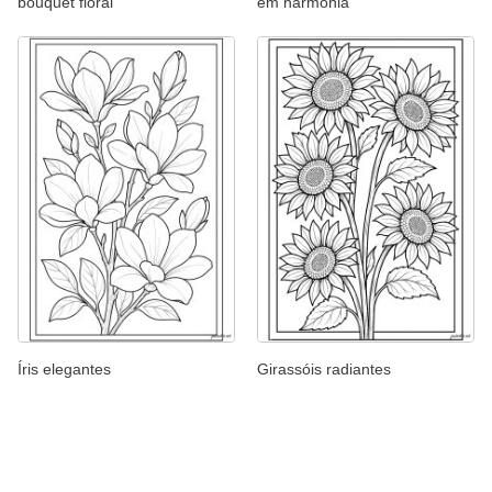
bouquet floral
em harmonia
Íris elegantes
Girassóis radiantes