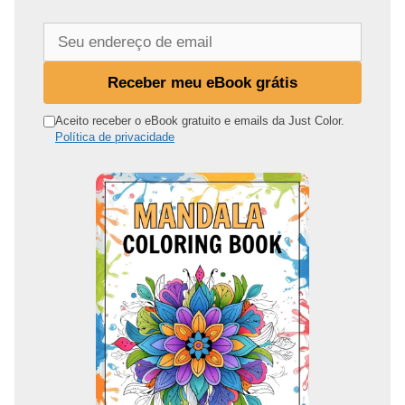
S
e
u
Receber meu eBook grátis
e
n
Aceito receber o eBook gratuito e emails da Just Color.
Política de privacidade
d
e
r
e
ç
o
d
e
e
m
a
i
l