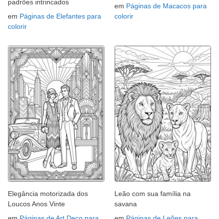
padrões intrincados
em
Páginas de Macacos para
em
Páginas de Elefantes para
colorir
colorir
Elegância motorizada dos
Leão com sua família na
Loucos Anos Vinte
savana
em
Páginas de Art Deco para
em
Páginas de Leões para