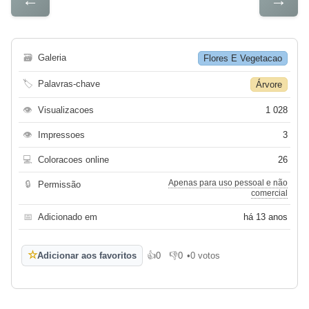
🗃
Galeria
Flores E Vegetacao
🏷
Palavras-chave
Árvore
👁
Visualizacoes
1 028
👁
Impressoes
3
💻
Coloracoes online
26
Apenas para uso pessoal e não
🔒
Permissão
comercial
📅
Adicionado em
há 13 anos
☆
Adicionar aos favoritos
👍
0
👎
0
•
0 votos
Gosto
Não gosto