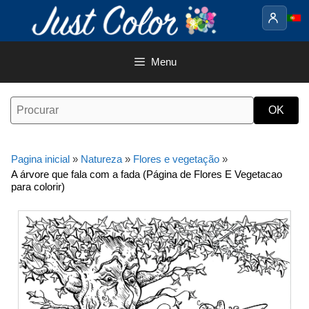
Saltar
para
o
conteúdo
Menu
Pagina inicial
»
Natureza
»
Flores e vegetação
»
A árvore que fala com a fada (Página de Flores E Vegetacao
para colorir)