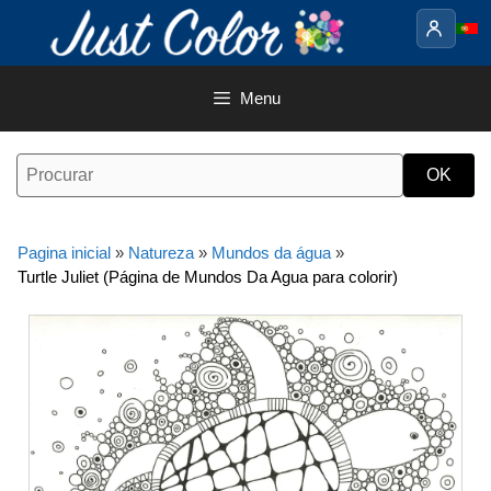
Saltar
para
o
conteúdo
Menu
Pagina inicial
»
Natureza
»
Mundos da água
»
Turtle Juliet (Página de Mundos Da Agua para colorir)