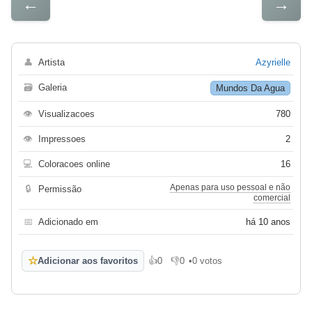
←
→
👤
Artista
Azyrielle
🗃
Galeria
Mundos Da Agua
👁
Visualizacoes
780
👁
Impressoes
2
💻
Coloracoes online
16
Apenas para uso pessoal e não
🔒
Permissão
comercial
📅
Adicionado em
há 10 anos
☆
Adicionar aos favoritos
👍
0
👎
0
•
0 votos
Gosto
Não gosto