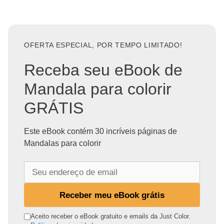
OFERTA ESPECIAL, POR TEMPO LIMITADO!
Receba seu eBook de
Mandala para colorir
GRÁTIS
Este eBook contém 30 incríveis páginas de
Mandalas para colorir
S
e
u
Receber meu eBook grátis
e
n
Aceito receber o eBook gratuito e emails da Just Color.