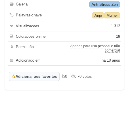
🗃
Galeria
Anti Stress Zen
🏷
Palavras-chave
Anjo
Mulher
👁
Visualizacoes
1 312
💻
Coloracoes online
19
Apenas para uso pessoal e não
🔒
Permissão
comercial
📅
Adicionado em
há 10 anos
☆
Adicionar aos favoritos
👍
0
👎
0
•
0 votos
Gosto
Não gosto